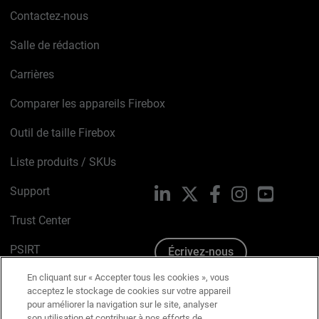
Contactez-nous
Salle de rédaction
Carrières
Comparer les appareils Firebox
Outil de taille Firebox
Liste produits / SKUs
Support
LinkedIn
X
Facebook
Instagram
YouTube
Trust Center
PSIRT
Écrivez-nous
En cliquant sur « Accepter tous les cookies », vous
Avis sur les cookies
acceptez le stockage de cookies sur votre appareil
pour améliorer la navigation sur le site, analyser
Politique de confidentialité
son utilisation et contribuer à nos efforts de