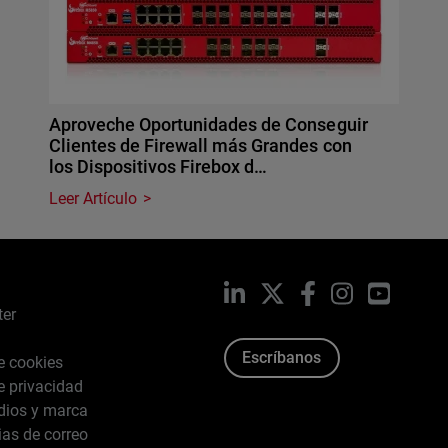
Aproveche Oportunidades de Conseguir
Clientes de Firewall más Grandes con
los Dispositivos Firebox d…
Leer Artículo
LinkedIn
X
Facebook
Instagram
YouTub
ter
Escríbanos
de cookies
de privacidad
dios y marca
ias de correo