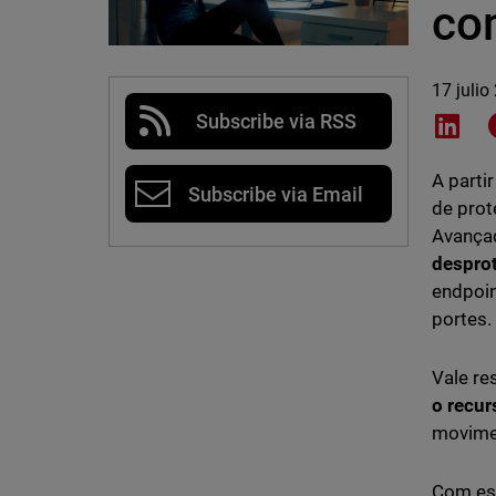
co
17 julio
Subscribe via RSS
Shar
A parti
Subscribe via Email
de prot
Avançad
despro
endpoin
portes.
Vale re
o recur
movimen
Com ess