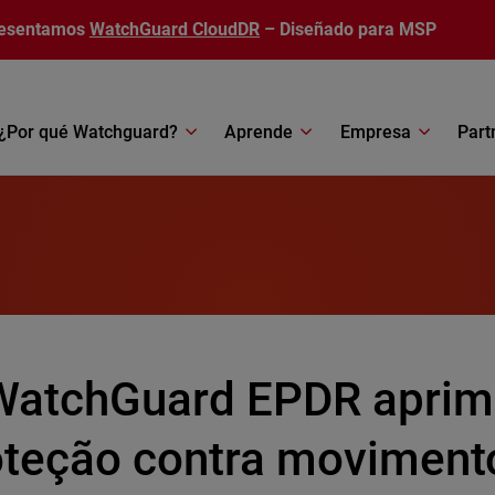
esentamos
WatchGuard CloudDR
– Diseñado para MSP
¿Por qué Watchguard?
Aprende
Empresa
Part
WatchGuard EPDR aprim
oteção contra movimento