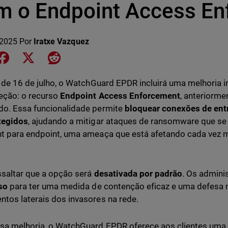
m o Endpoint Access E
 2025
Por
Iratxe Vazquez
e on LinkedIn
Share on Facebook
Share on X
Share on Reddit
r de 16 de julho, o WatchGuard EPDR incluirá uma melhoria
eção: o recurso
Endpoint Access Enforcement
, anteriorm
o. Essa funcionalidade permite
bloquear conexões de ent
tegidos
, ajudando a mitigar ataques de ransomware que s
t para endpoint, uma ameaça que está afetando cada vez 
ssaltar que a opção será
desativada por padrão
. Os admini
so
para ter uma medida de contenção eficaz e uma defesa m
tos laterais dos invasores na rede.
a melhoria, o WatchGuard EPDR oferece aos clientes uma 