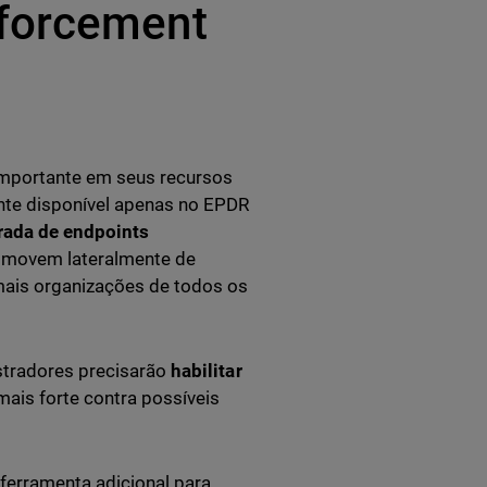
nforcement
 importante em seus recursos
ente disponível apenas no EPDR
rada de endpoints
e movem lateralmente de
mais organizações de todos os
stradores precisarão
habilitar
ais forte contra possíveis
ferramenta adicional para