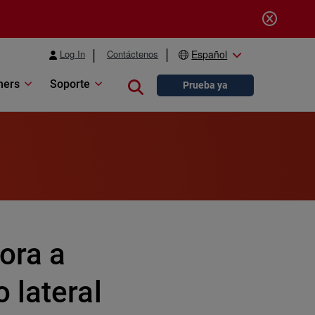
Log In
Contáctenos
Español
ners
Soporte
Close search
Prueba ya
ora a
 lateral