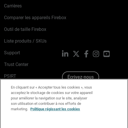
Carrières
Comparer les appareils Firebox
Outil de taille Firebox
Liste produits / SKUs
Support
LinkedIn
X
Facebook
Instagram
YouTube
Trust Center
PSIRT
Écrivez-nous
En cliquant sur « Accepter tous les cookies », vous
Avis sur les cookies
acceptez le stockage de cookies sur votre appareil
pour améliorer la navigation sur le site, analyser
Politique de confidentialité
son utilisation et contribuer à nos efforts de
marketing.
Politique régissant les cookies
Charte Graphique
Préférences email