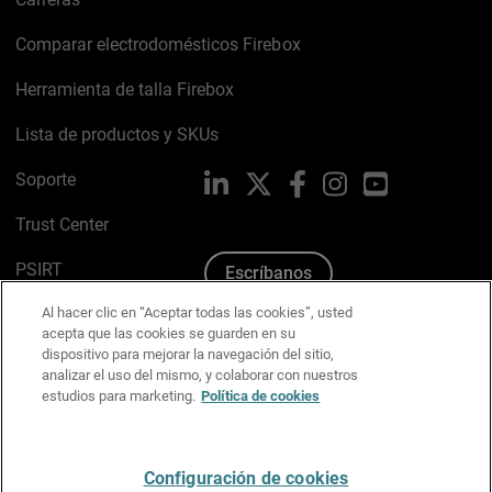
Comparar electrodomésticos Firebox
Herramienta de talla Firebox
Lista de productos y SKUs
Soporte
LinkedIn
X
Facebook
Instagram
YouTube
Trust Center
PSIRT
Escríbanos
Al hacer clic en “Aceptar todas las cookies”, usted
Política de cookies
acepta que las cookies se guarden en su
dispositivo para mejorar la navegación del sitio,
Política de privacidad
analizar el uso del mismo, y colaborar con nuestros
estudios para marketing.
Política de cookies
Kit de medios y marca
Preferencias de correo
Configuración de cookies