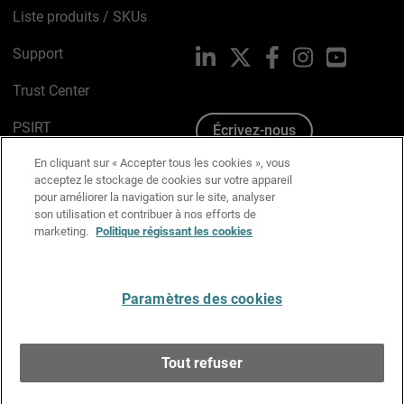
Liste produits / SKUs
Support
LinkedIn
X
Facebook
Instagram
YouTube
Trust Center
PSIRT
Écrivez-nous
En cliquant sur « Accepter tous les cookies », vous
Avis sur les cookies
acceptez le stockage de cookies sur votre appareil
pour améliorer la navigation sur le site, analyser
Politique de confidentialité
son utilisation et contribuer à nos efforts de
marketing.
Politique régissant les cookies
Charte Graphique
Préférences email
Paramètres des cookies
Français
Tout refuser
Copyright © 1996-2026 WatchGuard Technologies, Inc.