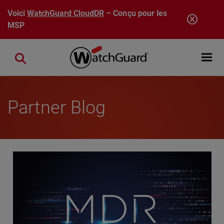
Aller au contenu principal
Voici
WatchGuard CloudDR
– Conçu pour les
MSP
Open mobi
Close search
Partner Blog