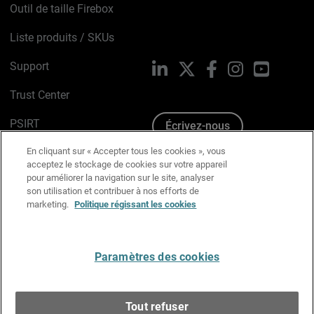
Outil de taille Firebox
Liste produits / SKUs
Support
LinkedIn
X
Facebook
Instagram
YouTube
Trust Center
PSIRT
Écrivez-nous
En cliquant sur « Accepter tous les cookies », vous
Avis sur les cookies
acceptez le stockage de cookies sur votre appareil
pour améliorer la navigation sur le site, analyser
Politique de confidentialité
son utilisation et contribuer à nos efforts de
marketing.
Politique régissant les cookies
Charte Graphique
Préférences email
Paramètres des cookies
Français
Tout refuser