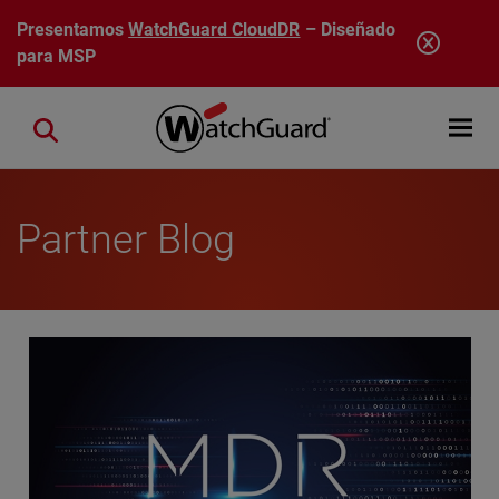
Pasar al contenido principal
Presentamos
WatchGuard CloudDR
– Diseñado
para MSP
Open mobi
Close search
Partner Blog