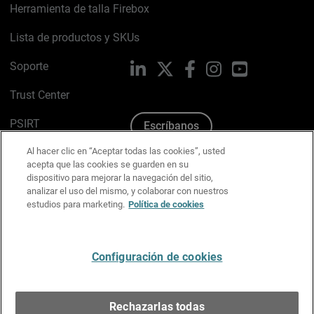
Herramienta de talla Firebox
Lista de productos y SKUs
Soporte
LinkedIn
X
Facebook
Instagram
YouTube
Trust Center
PSIRT
Escríbanos
Al hacer clic en “Aceptar todas las cookies”, usted
Política de cookies
acepta que las cookies se guarden en su
dispositivo para mejorar la navegación del sitio,
Política de privacidad
analizar el uso del mismo, y colaborar con nuestros
estudios para marketing.
Política de cookies
Kit de medios y marca
Preferencias de correo
Configuración de cookies
Español
Rechazarlas todas