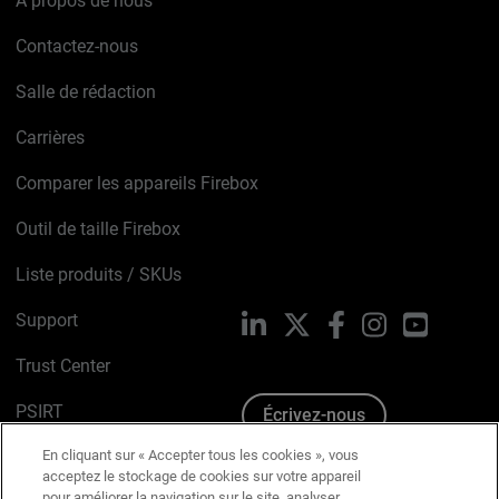
À propos de nous
Contactez-nous
Salle de rédaction
Carrières
Comparer les appareils Firebox
Outil de taille Firebox
Liste produits / SKUs
Support
LinkedIn
X
Facebook
Instagram
YouTube
Trust Center
PSIRT
Écrivez-nous
En cliquant sur « Accepter tous les cookies », vous
Avis sur les cookies
acceptez le stockage de cookies sur votre appareil
pour améliorer la navigation sur le site, analyser