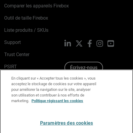
Comparer les appareils Firebox
Outil de taille Firebox
Liste produits / SKUs
Support
LinkedIn
X
Facebook
Instagram
YouTube
Trust Center
PSIRT
Écrivez-nous
En cliquant sur « Accepter tous les cookies », vous
Avis sur les cookies
acceptez le stockage de cookies sur votre appareil
pour améliorer la navigation sur le site, analyser
Politique de confidentialité
son utilisation et contribuer à nos efforts de
marketing.
Politique régissant les cookies
Charte Graphique
Préférences email
Paramètres des cookies