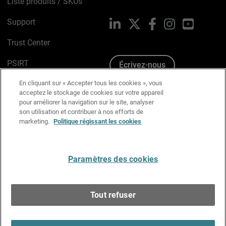
Liste produits / SKUs
Support
LinkedIn
X
Facebook
Instagram
YouTube
Trust Center
PSIRT
Écrivez-nous
En cliquant sur « Accepter tous les cookies », vous
Avis sur les cookies
acceptez le stockage de cookies sur votre appareil
pour améliorer la navigation sur le site, analyser
Politique de confidentialité
son utilisation et contribuer à nos efforts de
marketing.
Politique régissant les cookies
Charte Graphique
Préférences email
Paramètres des cookies
Français
Tout refuser
Copyright © 1996-2026 WatchGuard Technologies, Inc.
Tous droits réservés.
Terms of Use >