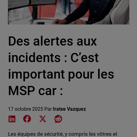
Des alertes aux
incidents : C’est
important pour les
MSP car :
17 octobre 2025
Par
Iratxe Vazquez
Share on LinkedIn
Share on Facebook
Share on X
Share on Reddit
Les équipes de sécurité, y compris les vôtres et