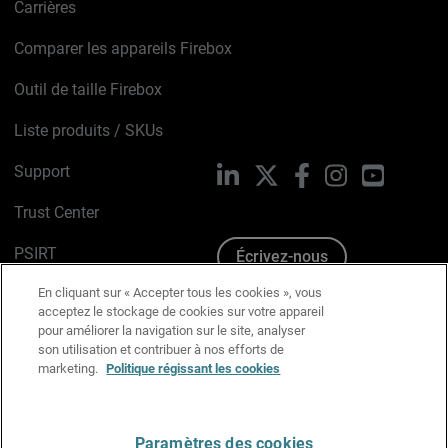
Carrières
Comparer les appareils Firebox
Outil de taille Firebox
Liste produits / SKUs
Support
LinkedIn
X
Facebook
Instagram
YouTube
Trust Center
PSIRT
Écrivez-nous
En cliquant sur « Accepter tous les cookies », vous
Avis sur les cookies
acceptez le stockage de cookies sur votre appareil
pour améliorer la navigation sur le site, analyser
Politique de confidentialité
son utilisation et contribuer à nos efforts de
marketing.
Politique régissant les cookies
Charte Graphique
Préférences email
Paramètres des cookies