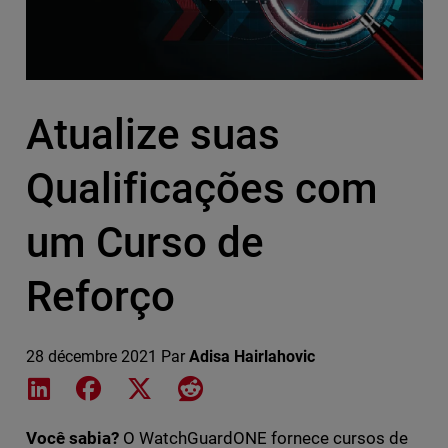
Atualize suas
Qualificações com
um Curso de
Reforço
28 décembre 2021
Par
Adisa Hairlahovic
Share on LinkedIn
Share on Facebook
Share on X
Share on Reddit
Você sabia?
O WatchGuardONE fornece cursos de