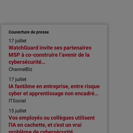
Communiqué de presse
Rapport WatchGuard Threat Lab : 2021,
l’année de l’explosion du nombre de
malwares et ransomwares ci…
Couverture de presse
Le rapport sur la sécurité Internet de
17 juillet
WatchGuard portant sur le 3ème trimestre
WatchGuard invite ses partenaires
2021 établit qu’à la fin du 3ème trimestre
MSP à co-construire l’avenir de la
2021, le volume de malwares et de
cybersécurité…
ransomwares ciblant les endpoints (serveurs,
ChannelBiz
postes de travail) avait déjà dépassé le total
17 juillet
de l’année 2020 !
IA fantôme en entreprise, entre risque
cyber et apprentissage non encadré…
ITSocial
15 juillet
Vos employés ou collègues utilisent
l'IA en cachette, et c'est un vrai
problème de cybersécurité…