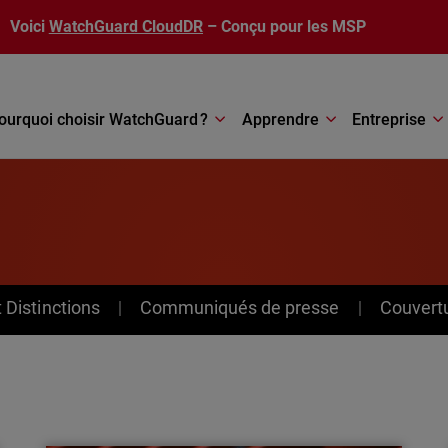
Voici
WatchGuard CloudDR
– Conçu pour les MSP
ourquoi choisir WatchGuard ?
Apprendre
Entreprise
Distinctions
Communiqués de presse
Couvert