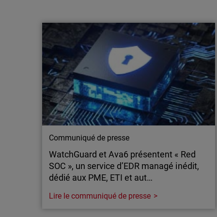
WatchGuard adopte une approche
multimodèle de l’IA pour renforcer la
défense des MSP
WatchGuard® Technologies, leader mondial
de la cybersécurité unifiée pour les
fournisseurs de services managés (MSP),
annonce aujourd’hui de nouveaux
investissements dans l’IA appliquée à la
sécurité des applications, élargissant ainsi
son accès aux capacités avancées d’OpenAI
et d’Anthropic…
Communiqué de presse
WatchGuard et Ava6 présentent « Red
SOC », un service d’EDR managé inédit,
dédié aux PME, ETI et aut…
Lire le communiqué de presse