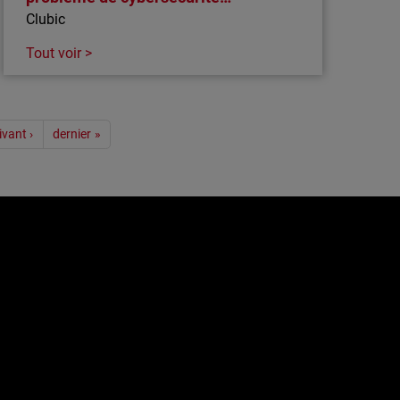
Clubic
Tout voir >
ivant ›
dernier »
e