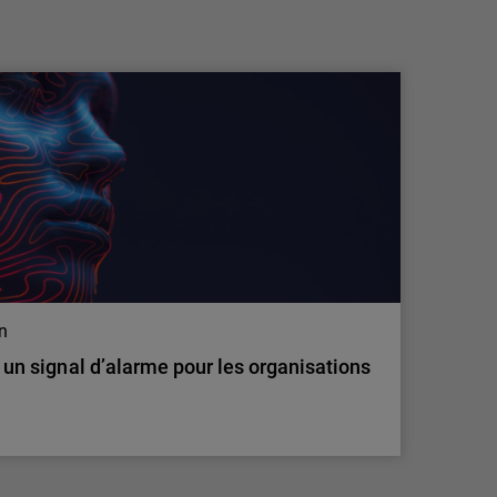
pratiques de travail explosent, les
employés accentuent le r…
Une nouvelle étude de WatchGuard
Technologies, leader mondial de la
cybersécurité unifiée pour les fournisseurs de
services managés (MSP), révèle que le
comportement des employés crée un risque de
cybersécurité important et souvent invisible
pour les petites et moyennes entreprises
(PME). Selon le…
on
: un signal d’alarme pour les organisations
on