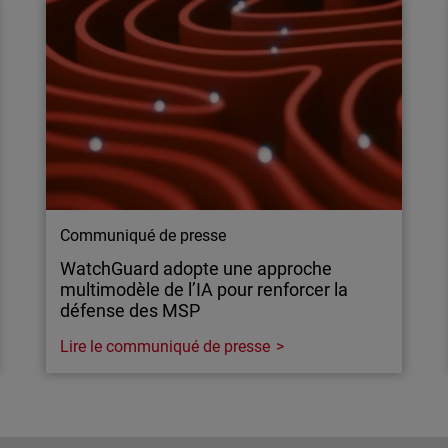
Communiqué de presse
WatchGuard adopte une approche
multimodèle de l’IA pour renforcer la
défense des MSP
Lire le communiqué de presse
Communiqué de presse
WatchGuard adopte une approche