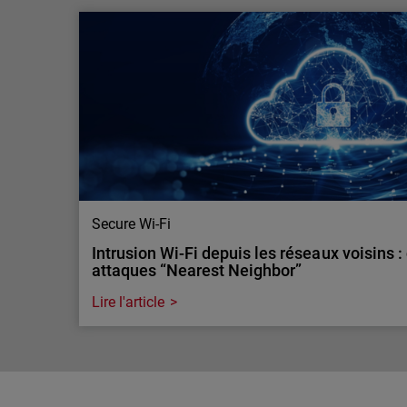
WatchGuard ThreatSync+ NDR élu Produit 
2025
ThreatSync+ NDR remporte le CRN Product of the
cloud-native et IA offrant détection rapide, visibil
automatisée.
Secure Wi-Fi
Intrusion Wi-Fi depuis les réseaux voisins 
attaques “Nearest Neighbor”
Lire l'article
Secure Wi-Fi
Intrusion Wi-Fi depuis les réseaux voisins 
attaques “Nearest Neighbor”