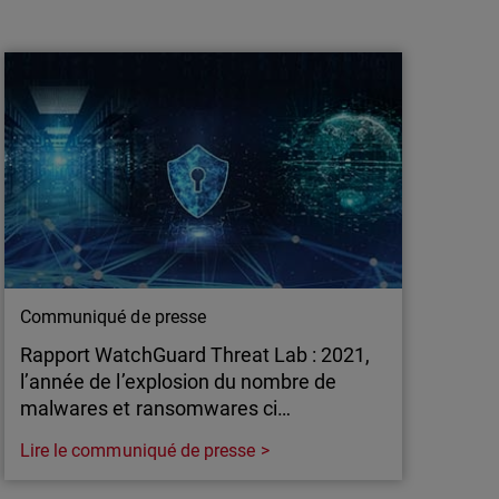
Rapport WatchGuard Threat Lab : Les
attaques de malwares ciblant les
réseaux atteignent un niveau re…
Le rapport sur la sécurité Internet de
WatchGuard portant sur le 4ème trimestre
2021 établit que les détections réseau ont
quadruplé dans la région EMEA, avec des
détections de malwares presque deux fois
plus nombreuses que dans le reste du monde.
Communiqué de presse
Rapport WatchGuard Threat Lab : 2021,
l’année de l’explosion du nombre de
malwares et ransomwares ci…
Lire le communiqué de presse