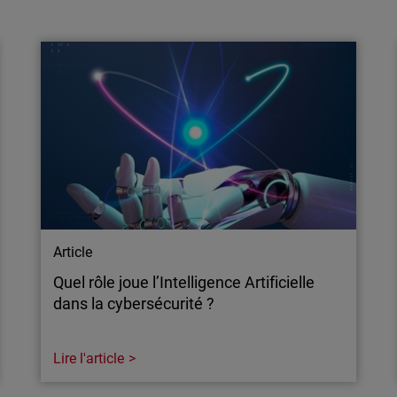
Le travail hybride est uniquement viable
grâce à une stratégie de cybersécurité
unifiée
Nombreuses sont les raisons pour lesquelles
de nombreuses entreprises et leurs
collaborateurs votent en faveur d'un modèle
de travail hybride. Mais comment protéger
efficacement ce nouveau périmètre ?
Article
Quel rôle joue l’Intelligence Artificielle
dans la cybersécurité ?
Lire l'article