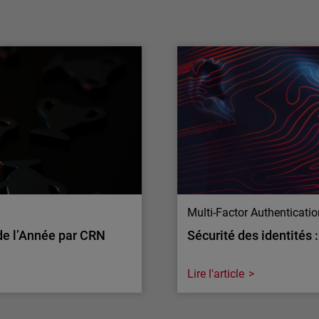
multimodèle de l’IA pour renforcer la
défense des MSP
WatchGuard® Technologies, leader mondial
de la cybersécurité unifiée pour les
fournisseurs de services managés (MSP),
annonce aujourd’hui de nouveaux
investissements dans l’IA appliquée à la
sécurité des applications, élargissant ainsi
son accès aux capacités avancées d’OpenAI
et d’Anthropic…
Multi-Factor Authenticati
de l’Année par CRN
Sécurité des identités 
Lire l'article
Multi-Factor Authenticati