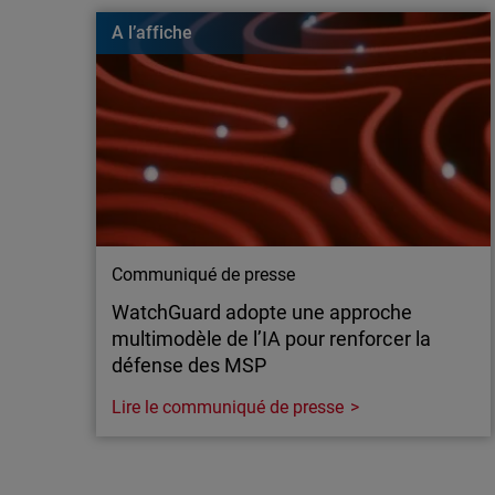
Les attaques “Nearest Neighbor” permettent à des 
A l’affiche
un réseau d’entreprise… depuis un réseau Wi-Fi 
elles fonctionnent et comment les bloquer grâce
intégrant la sécurité sans fil.
Communiqué de presse
WatchGuard adopte une approche
multimodèle de l’IA pour renforcer la
défense des MSP
Lire le communiqué de presse
Communiqué de presse