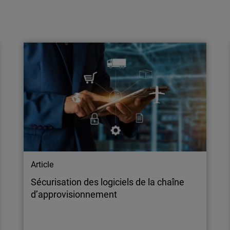
Article
Quel rôle joue l’Intelligence Artificielle
dans la cybersécurité ?
L'Intelligence Artificielle peut être mise à profit
pour mettre en lumière des cyber menaces ou
des activités potentiellement malicieuses,
c'est pourquoi les technolologies afférentes
sont essentielles en matière de cybersécurité.
Article
Sécurisation des logiciels de la chaîne
d’approvisionnement