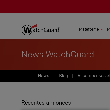
Aller au contenu principal
Plateforme
P
News WatchGuard
News
News
Blog
Récompenses et 
Récentes annonces