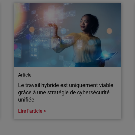
cybercriminels d’infiltrer
Découvrez les résultats MI
voisin. Apprenez comment
prévention et zéro frictio
 à une approche XDR
MSP/PME avec une protecti
Article
Le travail hybride est uniquement viable
grâce à une stratégie de cybersécurité
unifiée
Lire l'article
Article