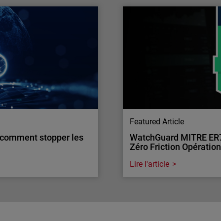
de l’Année par CRN
Sécurité des identités 
Les identités numériques s
 Year 2025. Une solution
Découvrez comment PME et
ité réseau et réponse
menaces.
Featured Article
: comment stopper les
WatchGuard MITRE ER7 :
Zéro Friction Opératio
Lire l'article
Endpoint Security
: comment stopper les
WatchGuard MITRE ER7 :
Zéro Friction Opératio