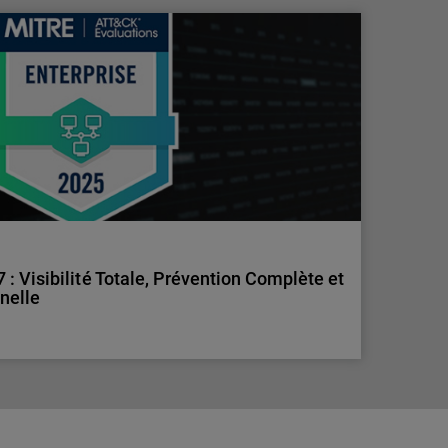
: un signal d’alarme pour les organisations
ont la nouvelle cible des cyberattaques.
 MSP peuvent renforcer leur sécurité face aux
 Visibilité Totale, Prévention Complète et
nnelle
 Visibilité Totale, Prévention Complète et
nnelle