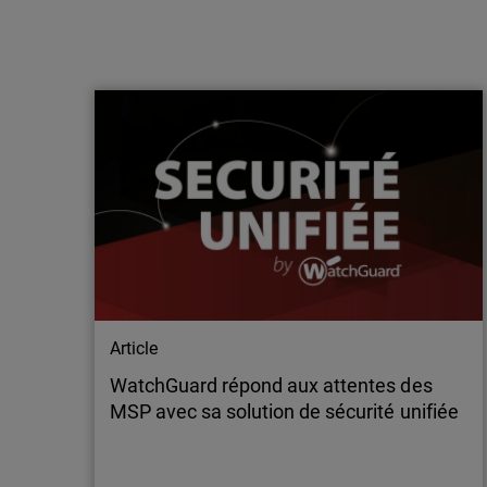
Communiqué de presse
WatchGuard et Ava6 présentent « Red
SOC », un service d’EDR managé inédit,
dédié aux PME, ETI et aut…
Red SOC : Rendre le SOC endpoint et l’EDR
managé accessibles au plus grand nombre
d’entreprises et de collectivités
Article
WatchGuard répond aux attentes des
MSP avec sa solution de sécurité unifiée