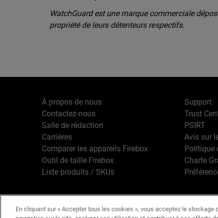
WatchGuard est une marque commerciale déposée
propriété de leurs détenteurs respectifs.
À propos de nous
Support
Contactez-nous
Trust Cen
Salle de rédaction
PSIRT
Carrières
Avis sur l
Comparer les appareils Firebox
Politique 
Outil de taille Firebox
Charte G
Liste produits / SKUs
Préférenc
En cliquant sur « Accepter tous les cookies », vous acceptez le stockage d
Français
Copyright © 1