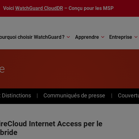
Voici
WatchGuard CloudDR
– Conçu pour les MSP
ourquoi choisir WatchGuard ?
Apprendre
Entreprise
e
Distinctions
Communiqués de presse
Couvert
reCloud Internet Access per le
bride