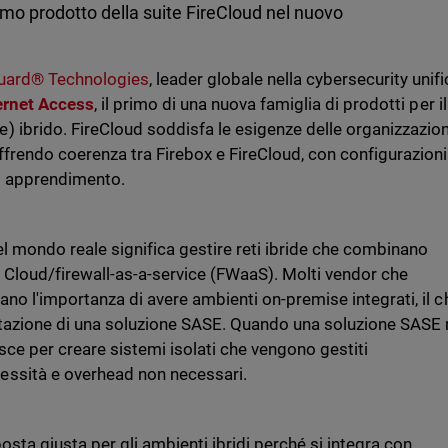
rimo prodotto della suite FireCloud nel nuovo
ard® Technologies
, leader globale nella cybersecurity unifi
ernet Access
, il primo di una nuova famiglia di prodotti per il
 ibrido. FireCloud soddisfa le esigenze delle organizzazion
ffrendo coerenza tra Firebox e FireCloud, con configurazioni
di apprendimento.
el mondo reale significa gestire reti ibride che combinano
e Cloud/firewall-as-a-service (FWaaS). Molti vendor che
no l'importanza di avere ambienti on-premise integrati, il c
ntazione di una soluzione SASE. Quando una soluzione SASE
isce per creare sistemi isolati che vengono gestiti
ssità e overhead non necessari.
osta giusta per gli ambienti ibridi perché si integra con