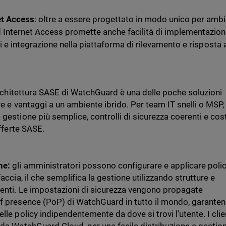
et Access
: oltre a essere progettato in modo unico per ambi
d Internet Access promette anche facilità di implementazion
ili e integrazione nella piattaforma di rilevamento e risposta a
architettura SASE di WatchGuard è una delle poche soluzioni
re e vantaggi a un ambiente ibrido. Per team IT snelli o MSP,
gestione più semplice, controlli di sicurezza coerenti e cos
offerte SASE.
one:
gli amministratori possono configurare e applicare polic
accia, il che semplifica la gestione utilizzando strutture e
renti. Le impostazioni di sicurezza vengono propagate
of presence (PoP) di WatchGuard in tutto il mondo, garante
lle policy indipendentemente da dove si trovi l'utente. I clie