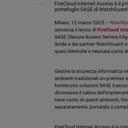
FireCloud Internet Access è il p
portafoglio SASE di WatchGuard
Milano, 12 marzo 2025 –
WatchGu
annuncia il lancio di
FireCloud Int
SASE (Secure Access Service Edge)
ibride e dei partner WatchGuard o
quasi identiche e nessuna curva 
Gestire la sicurezza informatica n
ambienti tradizionali on-premise 
forniscono soluzioni SASE trascura
diminuisce il valore dell'impleme
tiene conto di questi ambienti, fin
separatamente, portando a comple
FireCloud Internet Access è la risp