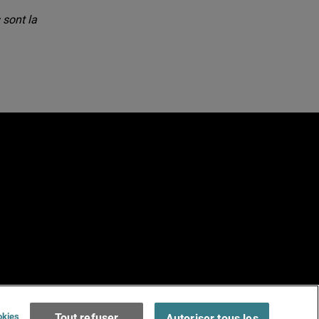
sont la
e
Terms of Use >
okies
Tout refuser
Autoriser tous les