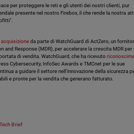
e per proteggere le reti e gli utenti dei nostri clienti, pur
endale presente nel nostro Firebox, il che rende la nostra att
fitti".
 acquisizione
da parte di WatchGuard di ActZero, un fornito
on and Response (MDR), per accelerare la crescita MDR per 
portata di vendita. WatchGuard, che ha ricevuto
riconoscime
ress Cybersecurity, InfoSec Awards e TMCnet per le sue
ntinua a guidare il settore nell'innovazione della sicurezza p
abili e pronte per la vendita che generano fatturato.
Tech Brief