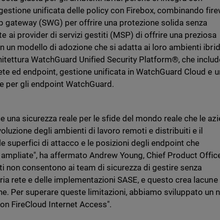
estione unificata delle policy con Firebox, combinando fire
b gateway (SWG) per offrire una protezione solida senza
i provider di servizi gestiti (MSP) di offrire una preziosa
n un modello di adozione che si adatta ai loro ambienti ibrid
chitettura WatchGuard Unified Security Platform®, che includ
 rete ed endpoint, gestione unificata in WatchGuard Cloud e u
e per gli endpoint WatchGuard.
e una sicurezza reale per le sfide del mondo reale che le az
luzione degli ambienti di lavoro remoti e distribuiti e il
e superfici di attacco e le posizioni degli endpoint che
 ampliate", ha affermato Andrew Young, Chief Product Office
ti non consentono ai team di sicurezza di gestire senza
pria rete e delle implementazioni SASE, e questo crea lacune 
ne. Per superare queste limitazioni, abbiamo sviluppato un 
con FireCloud Internet Access".