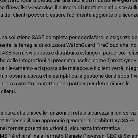
 da WatchGuard Cloud, per una facile distribuzione e gestio
 firewall-as-a-service, il numero di utenti non influisce sull
ta dei clienti possono essere facilmente aggiunte più licenze
una soluzione SASE completa per soddisfare le esigenze de
lmente, la famiglia di soluzioni WatchGuard FireCloud che inc
B verrà sviluppata e distribuita e, lungo il percorso, i clie
he dalle integrazioni di prossima uscita, come ThreatSync+
e rilevamento e risposta alle minacce, e il client verrà integ
 prossima uscita che semplifica la gestione dei dispositivi
erà a stretto contatto con i partner per determinare le
clienti.
 sicura, che unisce le funzioni di rete e sicurezza in un serviz
et Access e il suo approccio generale all'architettura SASE
nel fornire potenti soluzioni di sicurezza informatica
MSP è chiara", ha affermato Daniele Piovesan, CEO di Sixlab.