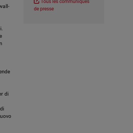
Tous les communiqués
wall-
de presse
i.
e
n
iende
r di
di
nuovo