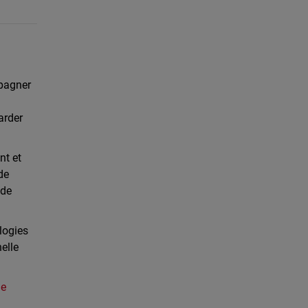
mpagner
arder
nt et
de
 de
logies
elle
de