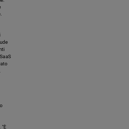
ne.
e
.
i
lude
nti
 SaaS
rato
.
io
 "È