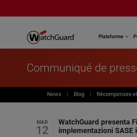
Aller au contenu principal
Plateforme
P
Communiqué de press
News
News
Blog
Récompenses et 
WatchGuard presenta Fi
MAR
12
implementazioni SASE i