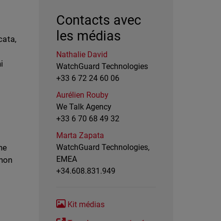
Contacts avec
les médias
cata,
Nathalie David
i
WatchGuard Technologies
+33 6 72 24 60 06
Aurélien Rouby
We Talk Agency
+33 6 70 68 49 32
Marta Zapata
he
WatchGuard Technologies,
EMEA
 non
+34.608.831.949
Kit médias