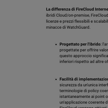
La differenza di FireCloud Intern
ibridi Cloud/on-premise, FireClou
licenze e prezzi flessibili e scalab
minacce di WatchGuard.
Progettato per l'ibrido
: l'
progettate per offrire valo
questo approccio significa 
inferiori rispetto ad altre 
Facilità di implementazi
sicurezza da un'unica interf
terminologie di policy coe
istantaneamente ai point 
un'applicazione coerente de