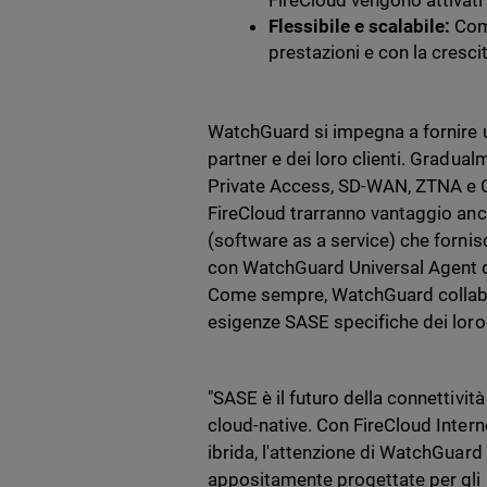
FireCloud vengono attivati
Flessibile e scalabile:
Come
prestazioni e con la cresci
WatchGuard si impegna a fornire 
partner e dei loro clienti. Gradua
Private Access, SD-WAN, ZTNA e CAS
FireCloud trarranno vantaggio anc
(software as a service) che fornisc
con WatchGuard Universal Agent di
Come sempre, WatchGuard collabor
esigenze SASE specifiche dei loro 
"SASE è il futuro della connettività
cloud-native. Con FireCloud Intern
ibrida, l'attenzione di WatchGuard 
appositamente progettate per gli 