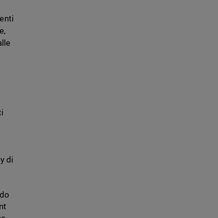
enti
e,
lle
ti
y di
ndo
nt