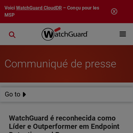
Aller au contenu principal
Voici
WatchGuard CloudDR
– Conçu pour les
MSP
Open mobi
Close search
Communiqué de presse
Go to
WatchGuard é reconhecida como
Líder e Outperformer em Endpoint