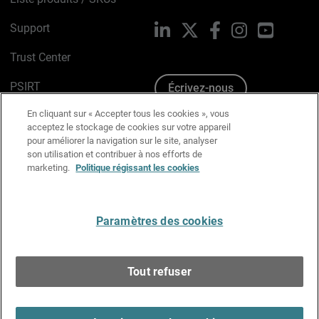
Support
LinkedIn
X
Facebook
Instagram
YouTube
Trust Center
PSIRT
Écrivez-nous
En cliquant sur « Accepter tous les cookies », vous
Avis sur les cookies
acceptez le stockage de cookies sur votre appareil
pour améliorer la navigation sur le site, analyser
Politique de confidentialité
son utilisation et contribuer à nos efforts de
marketing.
Politique régissant les cookies
Charte Graphique
Préférences email
Paramètres des cookies
Français
Tout refuser
Copyright © 1996-2026 WatchGuard Technologies, Inc.
Tous droits réservés.
Terms of Use >