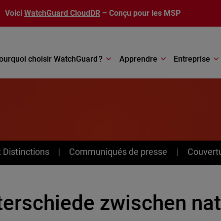
Voici
WatchGuard CloudDR
– Conçu pour les MSP
ourquoi choisir WatchGuard ?
Apprendre
Entreprise
Distinctions
Communiqués de presse
Couvert
terschiede zwischen nat