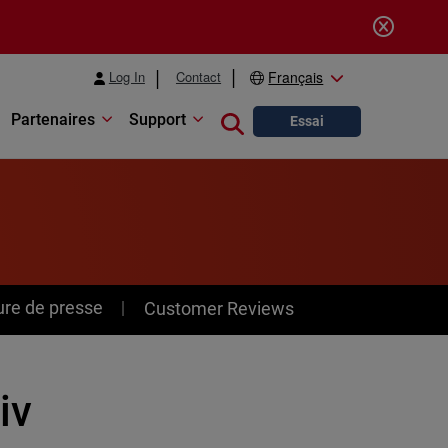
Log In
Contact
Français
Partenaires
Support
Close search
Essai
ure de presse
Customer Reviews
iv