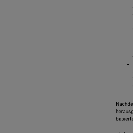
Nachdem
herausg
basiert