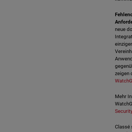
Fehlen
Anford
neue do
Integra
einzige
Vereinh
Anwendu
gegenüb
zeigen 
WatchG
Mehr In
WatchG
Securit
Classé 