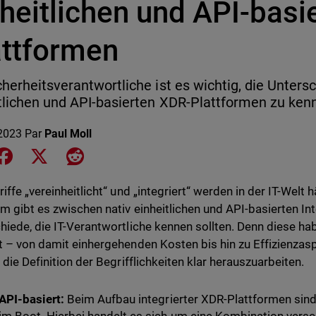
heitlichen und API-basi
attformen
cherheitsverantwortliche ist es wichtig, die Unters
tlichen und API-basierten XDR-Plattformen zu ken
2023
Par
Paul Moll
e on LinkedIn
Share on Facebook
Share on X
Share on Reddit
riffe „vereinheitlicht“ und „integriert“ werden in der IT-Wel
m gibt es zwischen nativ einheitlichen und API-basierten I
hiede, die IT-Verantwortliche kennen sollten. Denn diese hab
t – von damit einhergehenden Kosten bis hin zu Effizienzaspe
 die Definition der Begrifflichkeiten klar herauszuarbeiten.
API-basiert:
Beim Aufbau integrierter XDR-Plattformen sind