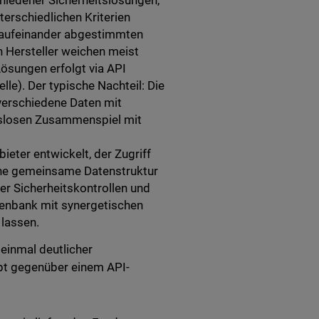
hiedener Sicherheitslösungen,
erschiedlichen Kriterien
 aufeinander abgestimmten
n Hersteller weichen meist
Lösungen erfolgt via API
le). Der typische Nachteil: Die
 verschiedene Daten mit
slosen Zusammenspiel mit
eter entwickelt, der Zugriff
 eine gemeinsame Datenstruktur
der Sicherheitskontrollen und
atenbank mit synergetischen
 lassen.
einmal deutlicher
ept gegenüber einem API-