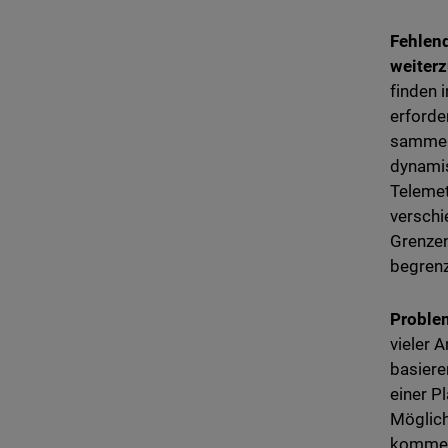
Fehlend
weiter
finden 
erforde
sammeln
dynamis
Telemet
verschi
Grenzen
begrenz
Problem
vieler 
basiere
einer P
Möglich
kommen,