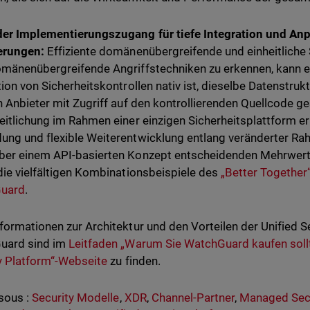
der Implementierungszugang für tiefe Integration und A
erungen:
Effiziente domänenübergreifende und einheitliche S
mänenübergreifende Angriffstechniken zu erkennen, kann e
tion von Sicherheitskontrollen nativ ist, dieselbe Datenstru
n Anbieter mit Zugriff auf den kontrollierenden Quellcode ge
eitlichung im Rahmen einer einzigen Sicherheitsplattform 
ng und flexible Weiterentwicklung entlang veränderter Ra
er einem API-basierten Konzept entscheidenden Mehrwert. 
die vielfältigen Kombinationsbeispiele des
„Better Together
uard
.
formationen zur Architektur und den Vorteilen der Unified S
uard sind im
Leitfaden „Warum Sie WatchGuard kaufen soll
y Platform“-Webseite
zu finden.
sous :
Security Modelle
,
XDR
,
Channel-Partner
,
Managed Secu