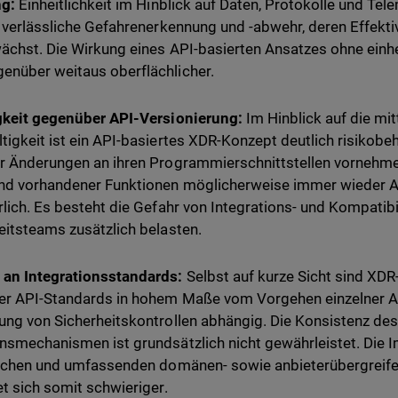
ng:
Einheitlichkeit im Hinblick auf Daten, Protokolle und Tel
e verlässliche Gefahrenerkennung und -abwehr, deren Effektiv
ächst. Die Wirkung eines API-basierten Ansatzes ohne einhei
nüber weitaus oberflächlicher.
gkeit gegenüber API-Versionierung:
Im Hinblick auf die mitt
tigkeit ist ein API-basiertes XDR-Konzept deutlich risikobeha
r Änderungen an ihren Programmierschnittstellen vornehme
nd vorhandener Funktionen möglicherweise immer wieder Ak
rlich. Es besteht die Gefahr von Integrations- und Kompatib
eitsteams zusätzlich belasten.
an Integrationsstandards:
Selbst auf kurze Sicht sind XD
er API-Standards in hohem Maße vom Vorgehen einzelner Anb
ung von Sicherheitskontrollen abhängig. Die Konsistenz de
nsmechanismen ist grundsätzlich nicht gewährleistet. Die 
lichen und umfassenden domänen- sowie anbieterübergreif
et sich somit schwieriger.