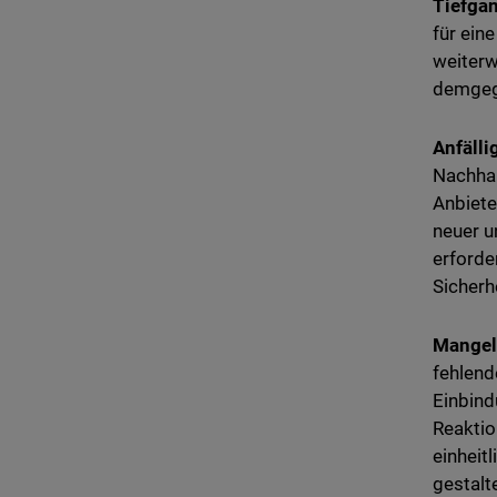
Tiefga
für ein
weiterw
demgege
Anfälli
Nachhal
Anbiete
neuer u
erforde
Sicherh
Mangel 
fehlend
Einbind
Reaktio
einheit
gestalt