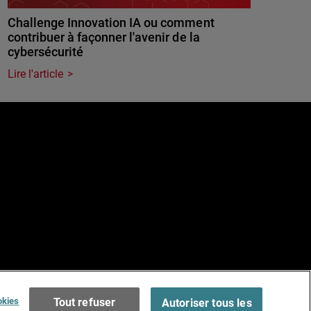
Challenge Innovation IA ou comment
contribuer à façonner l'avenir de la
cybersécurité
Lire l'article
e
Terms of Use >
okies
Tout refuser
Autoriser tous les