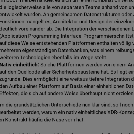
im Boot. Hierbei handelt es sich um eine Kombination versc
die logischerweise alle von separaten Teams anhand von unt
entwickelt wurden. An gemeinsamen Datenstrukturen oder
Funktionen mangelt es, Architektur und Design der einzelne
deutlich voreinander ab. Die Integration der verschiedenen 
(Application Programming Interface, Programmierschnittstel
auf diese Weise entstehenden Plattformen enthalten völlig
mehreren eigenständigen Datenbanken, was einem reibung
weiteren Technologien ebenfalls im Wege steht.
Nativ einheitlich:
Solche Plattformen werden von einem Anbi
auf den Quellcode aller Sicherheitsbausteine hat. Es liegt
zugrunde. Dies ermöglicht eine weitaus tiefere Integration 
den Aufbau einer Plattform auf Basis einer einheitlichen D
Effekten, die sich auf andere Weise überhaupt nicht erzielen
 die grundsätzlichen Unterschiede nun klar sind, soll noch 
earbeitet werden, warum ein nativ einheitliches XDR-Konz
en Konstrukt häufig die Nase vorn hat.