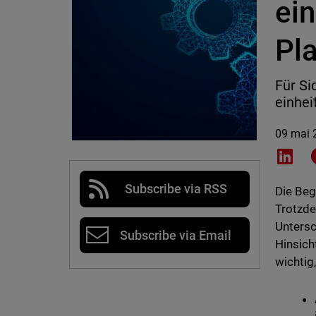
ein
Pl
Für Si
einhei
09 mai 
Shar
Subscribe via RSS
Die Beg
Trotzde
Untersc
Subscribe via Email
Hinsich
wichtig,