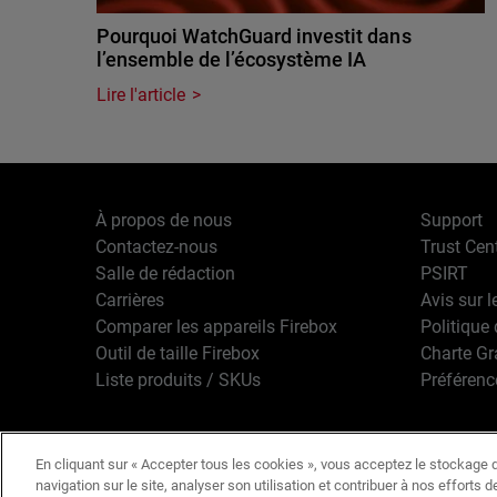
Pourquoi WatchGuard investit dans
l’ensemble de l’écosystème IA
Lire l'article
À propos de nous
Support
Contactez-nous
Trust Cen
Salle de rédaction
PSIRT
Carrières
Avis sur l
Comparer les appareils Firebox
Politique 
Outil de taille Firebox
Charte G
Liste produits / SKUs
Préférenc
En cliquant sur « Accepter tous les cookies », vous acceptez le stockage d
Français
Copyright © 1
navigation sur le site, analyser son utilisation et contribuer à nos efforts 