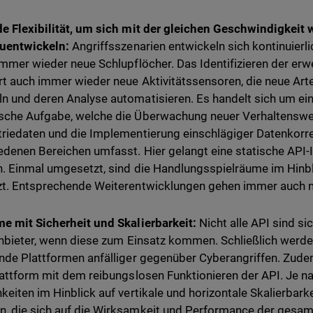
e Flexibilität, um sich mit der gleichen Geschwindigkeit
zuentwickeln:
Angriffsszenarien
entwickeln sich kontinuierl
immer wieder neue Schlupflöcher. Das Identifizieren der erw
rt auch immer wieder neue Aktivitätssensoren, die neue Art
 und deren Analyse automatisieren. Es handelt sich um ein
che Aufgabe, welche die Überwachung neuer Verhaltenswei
riedaten und die Implementierung einschlägiger Datenkorre
edenen Bereichen umfasst. Hier gelangt eine statische API-I
. Einmal umgesetzt, sind die Handlungsspielräume im Hinb
t. Entsprechende Weiterentwicklungen gehen immer auch m
e mit Sicherheit und Skalierbarkeit:
Nicht alle API sind si
Anbieter, wenn diese zum Einsatz kommen. Schließlich werd
nde Plattformen anfälliger gegenüber Cyberangriffen. Zudem 
lattform mit dem reibungslosen Funktionieren der API. Je n
keiten im Hinblick auf vertikale und horizontale Skalierbar
 die sich auf die Wirksamkeit und Performance der gesam