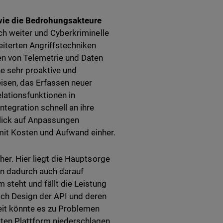
 wie die Bedrohungsakteure
ich weiter und Cyberkriminelle
eiterten Angriffstechniken
en von Telemetrie und Daten
e sehr proaktive und
sen, das Erfassen neuer
lationsfunktionen in
ntegration schnell an ihre
lick auf Anpassungen
it Kosten und Aufwand einher.
cher. Hier liegt die Hauptsorge
en dadurch auch darauf
steht und fällt die Leistung
ach Design der API und deren
keit könnte es zu Problemen
ten Plattform niederschlagen.