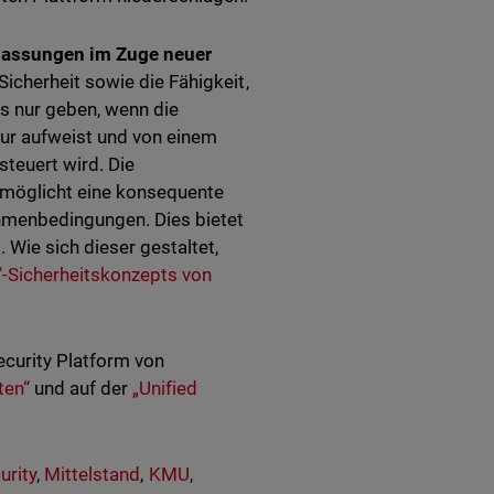
npassungen im Zuge neuer
icherheit sowie die Fähigkeit,
s nur geben, wenn die
ktur aufweist und von einem
steuert wird. Die
ermöglicht eine konsequente
hmenbedingungen. Dies bietet
Wie sich dieser gestaltet,
“-Sicherheitskonzepts von
ecurity Platform von
ten“
und auf der
„Unified
rity
,
Mittelstand
,
KMU
,