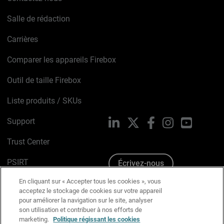
Salle de rédaction
Carrières
Comparer les appareils Firebox
Outil de taille Firebox
Liste produits / SKUs
Support
LinkedIn
X
Facebook
Instagram
YouTube
Trust Center
PSIRT
Écrivez-nous
En cliquant sur « Accepter tous les cookies », vous
Avis sur les cookies
acceptez le stockage de cookies sur votre appareil
pour améliorer la navigation sur le site, analyser
Politique de confidentialité
son utilisation et contribuer à nos efforts de
marketing.
Politique régissant les cookies
Charte Graphique