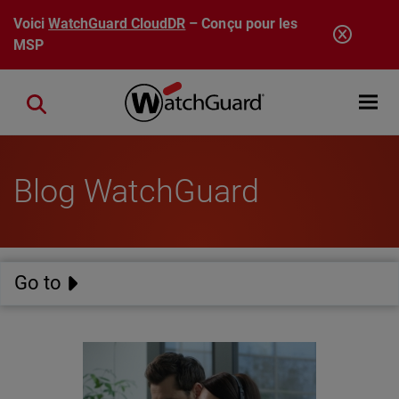
Aller au contenu principal
Voici
WatchGuard CloudDR
– Conçu pour les
MSP
Open mobi
Close search
Blog WatchGuard
Go to