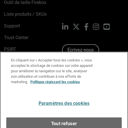
Outil de taille Firebox
Liste produits / SKUs
Support
LinkedIn
X
Facebook
Instagram
YouTube
Trust Center
PSIRT
Écrivez-nous
En cliquant sur « Accepter tous les cookies », vous
Avis sur les cookies
acceptez le stockage de cookies sur votre appareil
pour améliorer la navigation sur le site, analyser
Politique de confidentialité
son utilisation et contribuer à nos efforts de
marketing.
Politique régissant les cookies
Charte Graphique
Préférences email
Paramètres des cookies
Français
Tout refuser