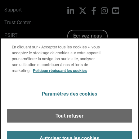
Support
LinkedIn
X
Facebook
Instagram
YouTube
Trust Center
PSIRT
Écrivez-nous
En cliquant sur « Accepter tous les cookies », vous
Avis sur les cookies
acceptez le stockage de cookies sur votre appareil
pour améliorer la navigation sur le site, analyser
Politique de confidentialité
son utilisation et contribuer à nos efforts de
marketing.
Politique régissant les cookies
Charte Graphique
Préférences email
Paramètres des cookies
Français
Tout refuser
Copyright © 1996-2026 WatchGuard Technologies, Inc.
Tous droits réservés.
Terms of Use >
Autoriser tous les cookies