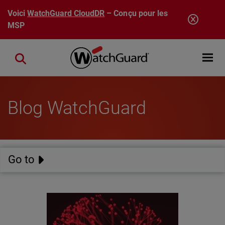
Aller au contenu principal
Voici
WatchGuard CloudDR
– Conçu pour les
MSP
Open mobi
Close search
Blog WatchGuard
Go to