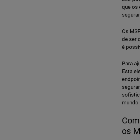
que os 
segura
Os MSP 
de ser 
é possí
Para aj
Esta el
endpoin
seguran
sofisti
mundo d
Com 
os M