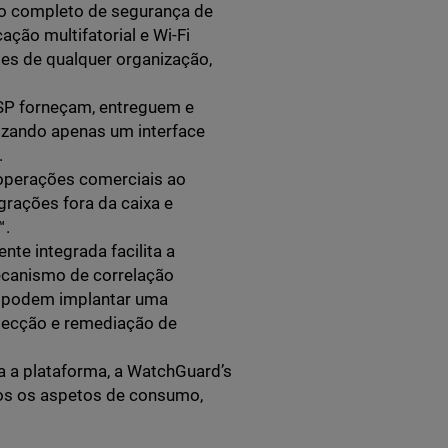
io completo de segurança de
ção multifatorial e Wi-Fi
es de qualquer organização,
SP forneçam, entreguem e
lizando apenas um interface
.
operações comerciais ao
grações fora da caixa e
️.
te integrada facilita a
ecanismo de correlação
 podem implantar uma
etecção e remediação de
a a plataforma, a WatchGuard’s
dos os aspetos de consumo,