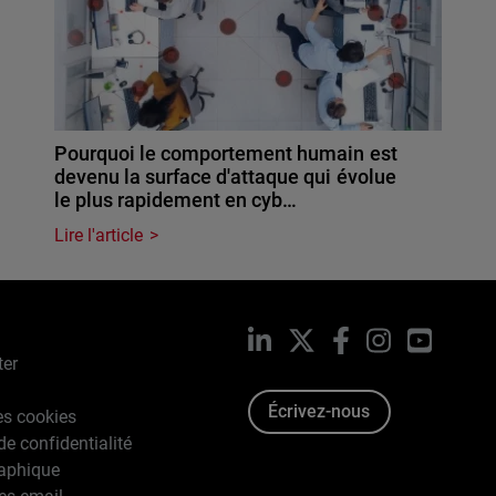
Pourquoi le comportement humain est
devenu la surface d'attaque qui évolue
le plus rapidement en cyb…
Lire l'article
LinkedIn
X
Facebook
Instagram
YouTub
ter
Écrivez-nous
es cookies
de confidentialité
raphique