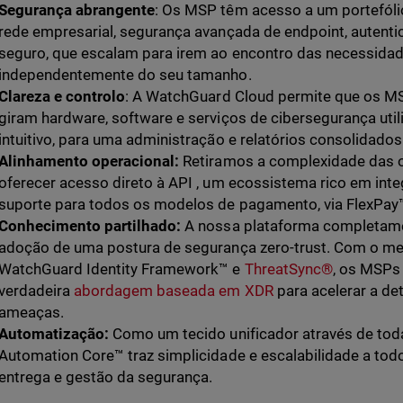
Segurança abrangente
: Os MSP têm acesso a um portefól
rede empresarial, segurança avançada de endpoint, autentica
seguro, que escalam para irem ao encontro das necessidad
independentemente do seu tamanho.
Clareza e controlo
: A WatchGuard Cloud permite que os M
giram hardware, software e serviços de cibersegurança uti
intuitivo, para uma administração e relatórios consolidados
Alinhamento operacional:
Retiramos a complexidade das 
oferecer acesso direto à API , um ecossistema rico em inte
suporte para todos os modelos de pagamento, via FlexPay™
Conhecimento partilhado:
A nossa plataforma completamen
adoção de uma postura de segurança zero-trust. Com o m
WatchGuard Identity Framework™️ e
ThreatSync®
, os MSPs
verdadeira
abordagem baseada em XDR
para acelerar a d
ameaças.
Automatização:
Como um tecido unificador através de tod
Automation Core™ traz simplicidade e escalabilidade a to
entrega e gestão da segurança.