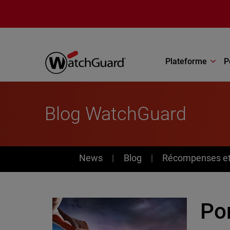
Aller au contenu principal
Plateforme
P
Blog WatchGuard
News
News
Blog
Récompenses et 
Po