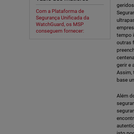
geridos
Com a Plataforma de
Seguran
Segurança Unificada da
ultrapa
WatchGuard, os MSP
empresa
conseguem fornecer:
tempo i
outras 
preench
centena
gerir e
Assim, 
base um
Além d
seguran
seguran
encont
autenti
isto po