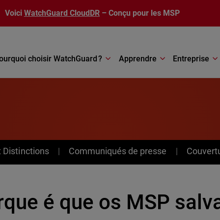
Voici
WatchGuard CloudDR
– Conçu pour les MSP
ourquoi choisir WatchGuard ?
Apprendre
Entreprise
Distinctions
Communiqués de presse
Couvert
rque é que os MSP sal