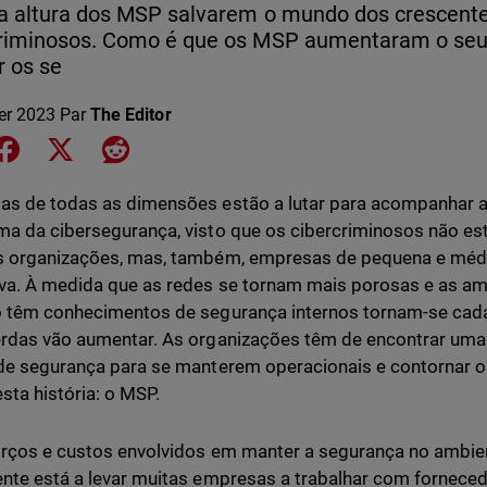
a altura dos MSP salvarem o mundo dos crescente
criminosos. Como é que os MSP aumentaram o seu
 os se
ier 2023
Par
The Editor
e on LinkedIn
Share on Facebook
Share on X
Share on Reddit
s de todas as dimensões estão a lutar para acompanhar 
a da cibersegurança, visto que os cibercriminosos não es
s organizações, mas, também, empresas de pequena e méd
va. À medida que as redes se tornam mais porosas e as 
 têm conhecimentos de segurança internos tornam-se cada
rdas vão aumentar. As organizações têm de encontrar uma
de segurança para se manterem operacionais e contornar o
esta história: o MSP.
rços e custos envolvidos em manter a segurança no ambi
nte está a levar muitas empresas a trabalhar com forneced