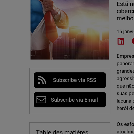
Está n
ciber
melhor
16 janv
Shar
Empresa
panoram
grande
agressi
Subscribe via RSS
que não
suas pe
Subscribe via Email
lacuna 
herói d
Os esfo
atualme
Table des matières