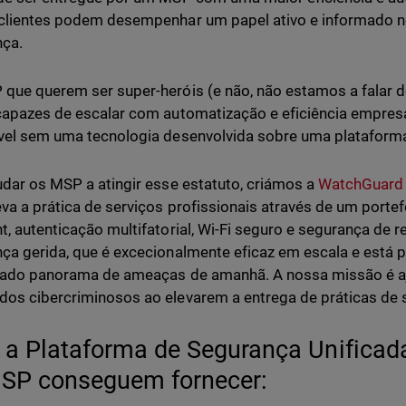
clientes podem desempenhar um papel ativo e informado 
nça.
que querem ser super-heróis (e não, não estamos a falar de
capazes de escalar com automatização e eficiência empresar
vel sem uma tecnologia desenvolvida sobre uma plataform
udar os MSP a atingir esse estatuto, criámos a
WatchGuard U
eva a prática de serviços profissionais através de um port
t, autenticação multifatorial, Wi-Fi seguro e segurança de 
ça gerida, que é excecionalmente eficaz em escala e está p
cado panorama de ameaças de amanhã. A nossa missão é aj
os cibercriminosos ao elevarem a entrega de práticas de 
a Plataforma de Segurança Unificad
SP conseguem fornecer: