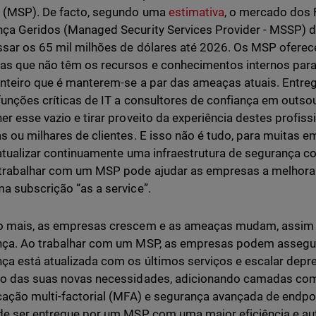
 (MSP). De facto, segundo uma
estimativa
, o mercado dos 
ça Geridos (Managed Security Services Provider - MSSP) d
ssar os 65 mil milhões de dólares até 2026. Os MSP oferec
s que não têm os recursos e conhecimentos internos para
nteiro que é manterem-se a par das ameaças atuais. Entreg
funções críticas de IT a consultores de confiança em outso
er esse vazio e tirar proveito da experiência destes profis
s ou milhares de clientes. E isso não é tudo, para muitas em
 atualizar continuamente uma infraestrutura de segurança co
trabalhar com um MSP pode ajudar as empresas a melhora
a subscrição “as a service”.
o mais, as empresas crescem e as ameaças mudam, assim
ça. Ao trabalhar com um MSP, as empresas podem assegur
ça está atualizada com os últimos serviços e escalar depres
ro das suas novas necessidades, adicionando camadas c
cação multi-factorial (MFA) e segurança avançada de endpoi
de ser entregue por um MSP com uma maior eficiência e aut