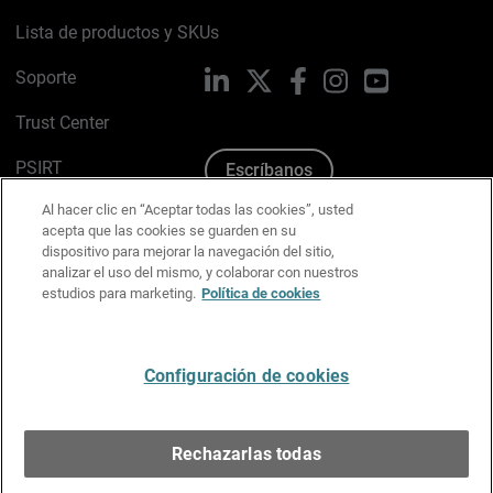
Lista de productos y SKUs
Soporte
LinkedIn
X
Facebook
Instagram
YouTube
Trust Center
PSIRT
Escríbanos
Al hacer clic en “Aceptar todas las cookies”, usted
Política de cookies
acepta que las cookies se guarden en su
dispositivo para mejorar la navegación del sitio,
Política de privacidad
analizar el uso del mismo, y colaborar con nuestros
estudios para marketing.
Política de cookies
Kit de medios y marca
Preferencias de correo
Configuración de cookies
Español
Rechazarlas todas
Copyright © 1996-2026 WatchGuard Technologies, Inc.