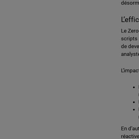
désorm
L’eff
Le Zero
scripts
de deve
analyst
L’impac
En d’au
réactiv