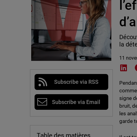
l’e
d’a
Découv
la dét
11 nove
Shar
Subscribe via RSS
Pendant
comme p
signe de
Subscribe via Email
bruit, 
les ana
garde t
Table des matières