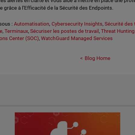
es alertes en clarté et vous aide à mettre en place une prote
e grâce à l’Efficacité de la Sécurité des Endpoints.
sous :
Automatisation
,
Cybersecurity Insights
,
Sécurité des
e
,
Terminaux
,
Sécuriser les postes de travail
,
Threat Hunting
ons Center (SOC)
,
WatchGuard Managed Services
Blog Home