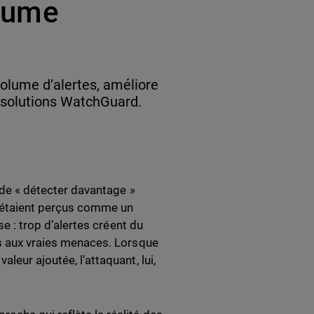
olume
volume d’alertes, améliore
x solutions WatchGuard.
t de « détecter davantage »
s étaient perçus comme un
se : trop d’alertes créent du
es aux vraies menaces. Lorsque
leur ajoutée, l’attaquant, lui,