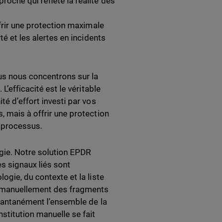
oche qui reflète la réalité des
ffrir une protection maximale
té et les alertes en incidents
us nous concentrons sur la
L’efficacité est le véritable
té d’effort investi par vos
, mais à offrir une protection
s processus.
gie. Notre solution EPDR
s signaux liés sont
ogie, du contexte et la liste
er manuellement des fragments
stantanément l’ensemble de la
stitution manuelle se fait