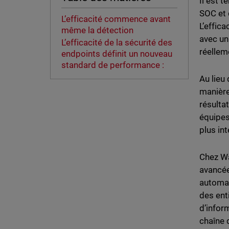
Il est 
SOC et
L’efficacité commence avant
L’effic
même la détection
avec un
L’efficacité de la sécurité des
réellem
endpoints définit un nouveau
standard de performance :
Au lieu
manière 
résulta
équipes
plus in
Chez Wa
avancée
automat
des ent
d’infor
chaîne 