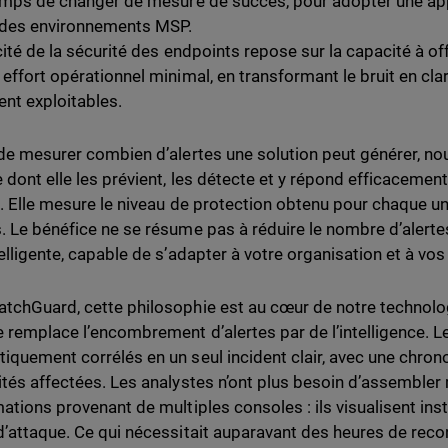
temps de changer de mesure de succès, pour adopter une appr
 des environnements MSP.
acité de la sécurité des endpoints repose sur la capacité à o
 effort opérationnel minimal, en transformant le bruit en clar
ent exploitables.
 de mesurer combien d’alertes une solution peut générer, no
dont elle les prévient, les détecte et y répond efficacement. 
t. Elle mesure le niveau de protection obtenu pour chaque uni
. Le bénéfice ne se résume pas à réduire le nombre d’alertes
telligente, capable de s’adapter à votre organisation et à vo
tchGuard, cette philosophie est au cœur de notre technolo
 remplace l’encombrement d’alertes par de l’intelligence. Le
iquement corrélés en un seul incident clair, avec une chronol
ités affectées. Les analystes n’ont plus besoin d’assembl
mations provenant de multiples consoles : ils visualisent in
d’attaque. Ce qui nécessitait auparavant des heures de recon