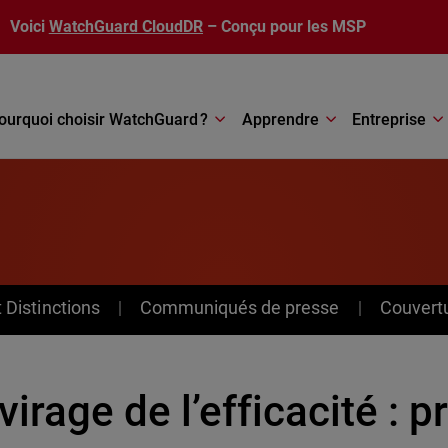
Voici
WatchGuard CloudDR
– Conçu pour les MSP
ourquoi choisir WatchGuard ?
Apprendre
Entreprise
Distinctions
Communiqués de presse
Couvert
virage de l’efficacité : pr