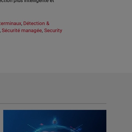
ction plus intelligente et
 terminaux
,
Détection &
,
Sécurité managée
,
Security