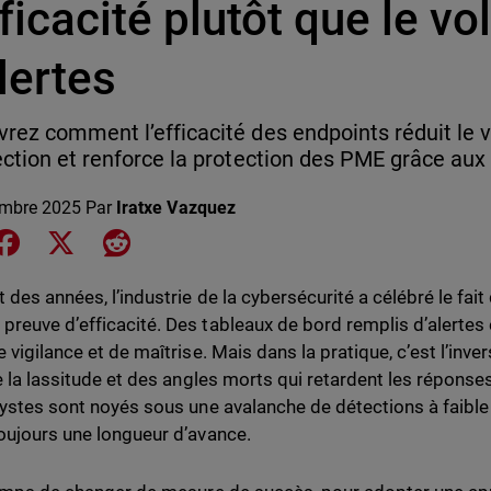
fficacité plutôt que le v
lertes
rez comment l’efficacité des endpoints réduit le 
ection et renforce la protection des PME grâce au
mbre 2025
Par
Iratxe Vazquez
e on LinkedIn
Share on Facebook
Share on X
Share on Reddit
 des années, l’industrie de la cybersécurité a célébré le fai
reuve d’efficacité. Des tableaux de bord remplis d’alerte
 vigilance et de maîtrise. Mais dans la pratique, c’est l’inver
de la lassitude et des angles morts qui retardent les répons
lystes sont noyés sous une avalanche de détections à faible va
oujours une longueur d’avance.