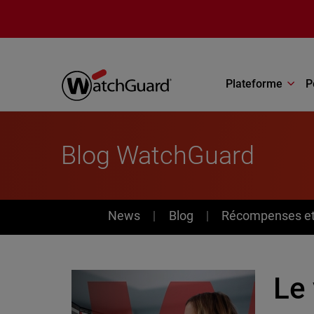
Aller au contenu principal
Plateforme
P
Blog WatchGuard
News
News
Blog
Récompenses et 
Le 