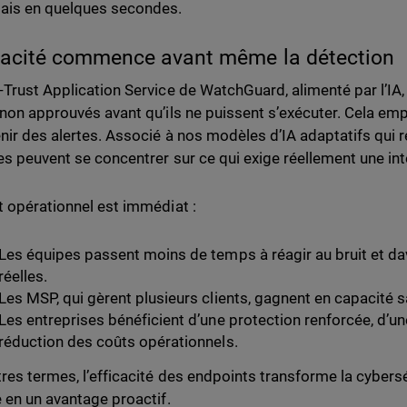
ais en quelques secondes.
icacité commence avant même la détection
-Trust Application Service de WatchGuard, alimenté par l’IA,
 non approuvés avant qu’ils ne puissent s’exécuter. Cela 
nir des alertes. Associé à nos modèles d’IA adaptatifs qui ré
es peuvent se concentrer sur ce qui exige réellement une in
t opérationnel est immédiat :
Les équipes passent moins de temps à réagir au bruit et d
réelles.
Les MSP, qui gèrent plusieurs clients, gagnent en capacité s
Les entreprises bénéficient d’une protection renforcée, d’un
réduction des coûts opérationnels.
tres termes, l’efficacité des endpoints transforme la cybers
e en un avantage proactif.