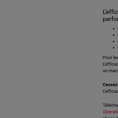
L’eff
perfo
Pour le
L’effic
un marc
Cessez 
L’effic
Téléch
Operati