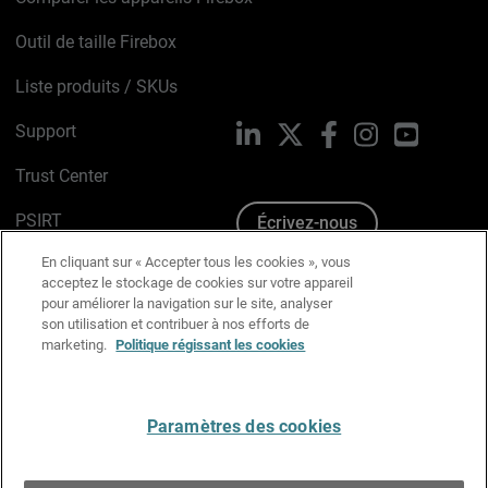
Outil de taille Firebox
Liste produits / SKUs
Support
LinkedIn
X
Facebook
Instagram
YouTube
Trust Center
PSIRT
Écrivez-nous
En cliquant sur « Accepter tous les cookies », vous
Avis sur les cookies
acceptez le stockage de cookies sur votre appareil
pour améliorer la navigation sur le site, analyser
Politique de confidentialité
son utilisation et contribuer à nos efforts de
marketing.
Politique régissant les cookies
Charte Graphique
Préférences email
Paramètres des cookies