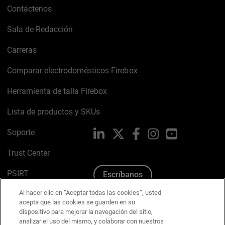
Contáctenos
Sala de Redacción
Carreras
Comparar electrodomésticos Firebox
Herramienta de talla Firebox
Lista de productos y SKUs
Soporte
LinkedIn
X
Facebook
Instagram
YouTube
Trust Center
PSIRT
Escríbanos
Al hacer clic en “Aceptar todas las cookies”, usted
Política de cookies
acepta que las cookies se guarden en su
dispositivo para mejorar la navegación del sitio,
Política de privacidad
analizar el uso del mismo, y colaborar con nuestros