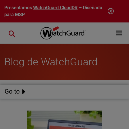
Pasar al contenido principal
Presentamos
WatchGuard CloudDR
– Diseñado
para MSP
Open mobi
Close search
Blog de WatchGuard
Go to