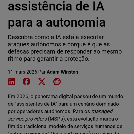
assistência de IA
para a autonomia
Descubra como a IA está a executar
ataques autónomos e porque é que as
defesas precisam de responder ao mesmo
ritmo para garantir a proteção.
11 mars 2026
Par
Adam Winston
Share on LinkedIn
Share on Facebook
Share on X
Share on Reddit
Em 2026, o panorama digital passou de um mundo
de “assistentes de IA” para um cenário dominado
por operadores autónomos. Para os
managed
service providers
(MSPs), esta evolução marca o
fim do tradicional modelo de serviços humanos de
“entrar e expandir” (
land and expand
) e o início de