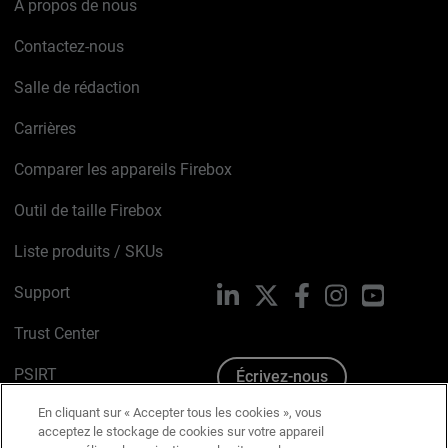
À propos de nous
Contactez-nous
Salle de rédaction
Carrières
Comparer les appareils Firebox
Outil de taille Firebox
Liste produits / SKUs
Support
LinkedIn
X
Facebook
Instagram
YouTube
Trust Center
PSIRT
Écrivez-nous
En cliquant sur « Accepter tous les cookies », vous
Avis sur les cookies
acceptez le stockage de cookies sur votre appareil