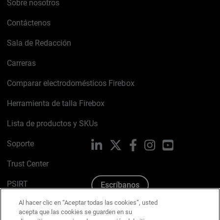
Sobre nosotros
Contáctenos
Sala de Redacción
Carreras
Comparar electrodomésticos Firebox
Herramienta de talla Firebox
Lista de productos y SKUs
Soporte
LinkedIn
X
Facebook
Instagram
YouTube
Trust Center
PSIRT
Escríbanos
Al hacer clic en “Aceptar todas las cookies”, usted
Política de cookies
acepta que las cookies se guarden en su