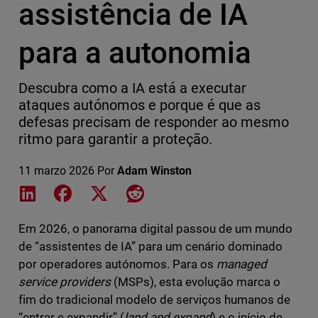
assistência de IA
para a autonomia
Descubra como a IA está a executar
ataques autónomos e porque é que as
defesas precisam de responder ao mesmo
ritmo para garantir a proteção.
11 marzo 2026
Por
Adam Winston
Share on LinkedIn
Share on Facebook
Share on X
Share on Reddit
Em 2026, o panorama digital passou de um mundo
de “assistentes de IA” para um cenário dominado
por operadores autónomos. Para os
managed
service providers
(MSPs), esta evolução marca o
fim do tradicional modelo de serviços humanos de
“entrar e expandir” (
land and expand
) e o início de