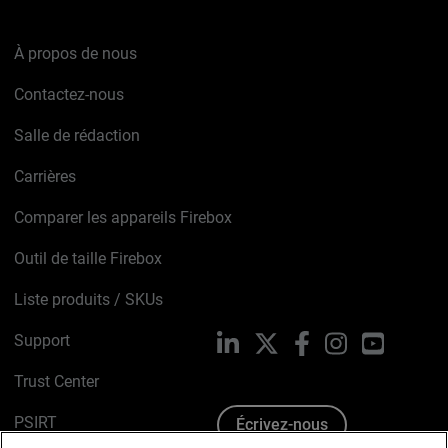
À propos de nous
Contactez-nous
Salle de rédaction
Carrières
Comparer les appareils Firebox
Outil de taille Firebox
Liste produits / SKUs
Support
LinkedIn
X
Facebook
Instagram
YouTube
Trust Center
PSIRT
Écrivez-nous