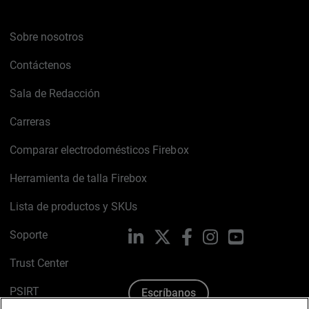
Sobre nosotros
Contáctenos
Sala de Redacción
Carreras
Comparar electrodomésticos Firebox
Herramienta de talla Firebox
Lista de productos y SKUs
Soporte
LinkedIn
X
Facebook
Instagram
YouTube
Trust Center
PSIRT
Escríbanos