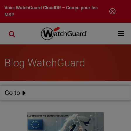
Aller au contenu principal
Voici
WatchGuard CloudDR
– Conçu pour les
MSP
Open mobi
Close search
Blog WatchGuard
Go to