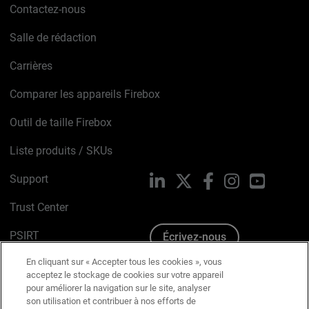
Contactez-nous
Salle de rédaction
Carrières
Comparer les appareils Firebox
Outil de taille Firebox
Liste produits / SKUs
Support
LinkedIn
X
Facebook
Instagram
YouTube
Trust Center
PSIRT
Écrivez-nous
En cliquant sur « Accepter tous les cookies », vous
Avis sur les cookies
acceptez le stockage de cookies sur votre appareil
pour améliorer la navigation sur le site, analyser
Politique de confidentialité
son utilisation et contribuer à nos efforts de