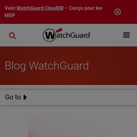
Aller au contenu principal
Voici
WatchGuard CloudDR
– Conçu pour les
MSP
Open mobi
Close search
Blog WatchGuard
Go to