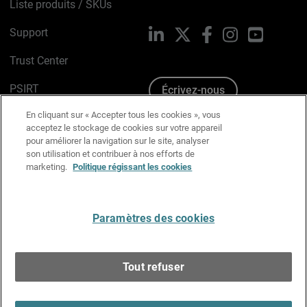
Liste produits / SKUs
Support
LinkedIn
X
Facebook
Instagram
YouTube
Trust Center
PSIRT
Écrivez-nous
En cliquant sur « Accepter tous les cookies », vous
Avis sur les cookies
acceptez le stockage de cookies sur votre appareil
pour améliorer la navigation sur le site, analyser
Politique de confidentialité
son utilisation et contribuer à nos efforts de
marketing.
Politique régissant les cookies
Charte Graphique
Préférences email
Paramètres des cookies
Français
Tout refuser
Copyright © 1996-2026 WatchGuard Technologies, Inc.
Tous droits réservés.
Terms of Use >