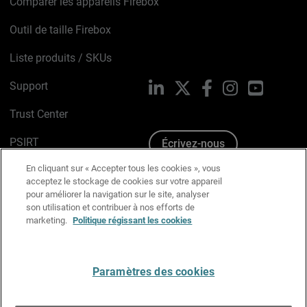
Comparer les appareils Firebox
Outil de taille Firebox
Liste produits / SKUs
Support
LinkedIn
X
Facebook
Instagram
YouTube
Trust Center
PSIRT
Écrivez-nous
En cliquant sur « Accepter tous les cookies », vous
Avis sur les cookies
acceptez le stockage de cookies sur votre appareil
pour améliorer la navigation sur le site, analyser
Politique de confidentialité
son utilisation et contribuer à nos efforts de
marketing.
Politique régissant les cookies
Charte Graphique
Préférences email
Paramètres des cookies