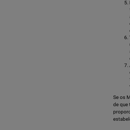
Se os M
de que 
proporc
estabel