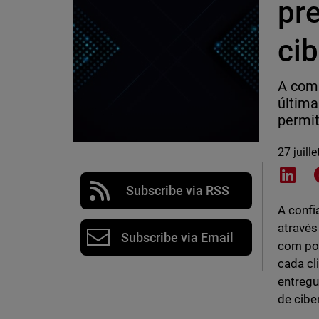
pr
ci
A comb
última
permit
27 juill
Shar
Subscribe via RSS
A confi
através
Subscribe via Email
com por
cada cl
entregu
de cibe