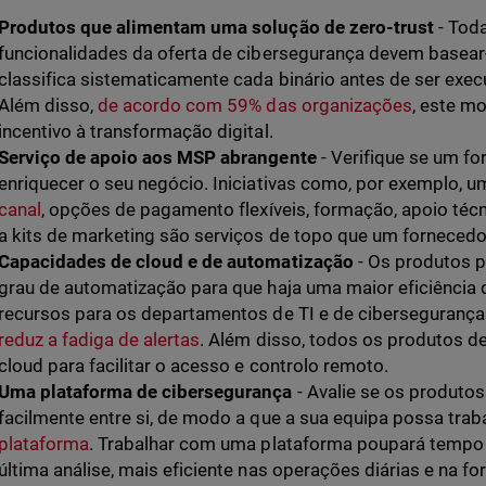
Produtos que alimentam uma solução de zero-trust
- Toda
funcionalidades da oferta de cibersegurança devem basear-
classifica sistematicamente cada binário antes de ser exec
Além disso,
de acordo com 59% das organizações
, este m
incentivo à transformação digital.
Serviço de apoio aos MSP abrangente
- Verifique se um fo
enriquecer o seu negócio. Iniciativas como, por exemplo, 
canal
, opções de pagamento flexíveis, formação, apoio téc
a kits de marketing são serviços de topo que um fornecedo
Capacidades de cloud e de automatização
- Os produtos p
grau de automatização para que haja uma maior eficiência
recursos para os departamentos de TI e de cibersegurança
reduz a fadiga de alertas
. Além disso, todos os produtos d
cloud para facilitar o acesso e controlo remoto.
Uma plataforma de cibersegurança
- Avalie se os produto
facilmente entre si, de modo a que a sua equipa possa tra
plataforma
. Trabalhar com uma plataforma poupará tempo e
última análise, mais eficiente nas operações diárias e na f