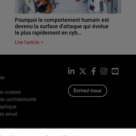
Pourquoi le comportement humain est
devenu la surface d'attaque qui évolue
le plus rapidement en cyb…
Lire l'article
LinkedIn
X
Facebook
Instagram
YouTub
ter
Écrivez-nous
es cookies
de confidentialité
raphique
es email