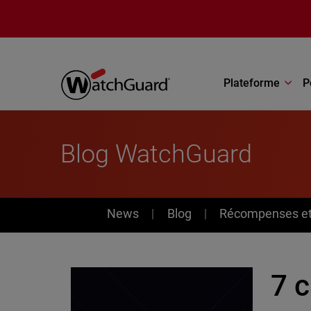
Aller au contenu principal
Plateforme
P
Blog WatchGuard
News
News
Blog
Récompenses et 
7 