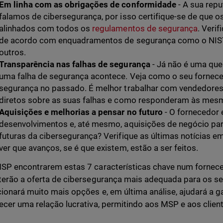
Em linha com as obrigações de conformidade
- A sua rep
falamos de cibersegurança, por isso certifique-se de que 
alinhados com todos os
regulamentos de segurança
. Veri
de acordo com enquadramentos de segurança como o NIST
outros.
Transparência nas falhas de segurança
- Já não é uma que
uma falha de segurança acontece. Veja como o seu forneced
segurança no passado. É melhor trabalhar com vendedores
diretos sobre as suas falhas e como responderam às mes
Aquisições e melhorias a pensar no futuro
- O fornecedor 
desenvolvimentos e, até mesmo, aquisições de negócio pa
futuras da cibersegurança? Verifique as últimas notícias e
ver que avanços, se é que existem, estão a ser feitos.
SP encontrarem estas 7 características chave num fornece
terão a oferta de cibersegurança mais adequada para os s
ionará muito mais opções e, em última análise, ajudará a g
ecer uma relação lucrativa, permitindo aos MSP e aos clien