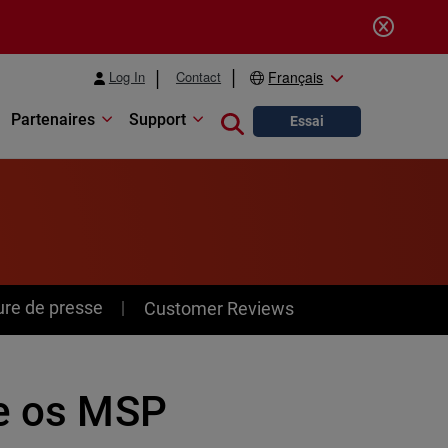
Log In
Contact
Français
Partenaires
Support
Close search
Essai
ure de presse
Customer Reviews
ue os MSP