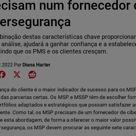
ecisam num fornecedor 
bersegurança
inação destas características chave proporciona
 análise, ajudará a ganhar confiança e a estabelec
indo que os PMS e os clientes cresçam.
et 2022
Par
Diana Harter
e on LinkedIn
Share on Facebook
Share on X
Share on Reddit
ança do cliente é o maior indicador de sucesso para os MSP
 das parcerias certas. Os MSP e MSSP têm de escolher fo
tfólios adaptados e estratégicos que possam satisfazer 
iente. Como tal, os MSP precisam de um fornecedor de ci
e esta abordagem, de forma a oferecer o maior valor possív
rsegurança, os MSP devem procurar as seguinte sete caract