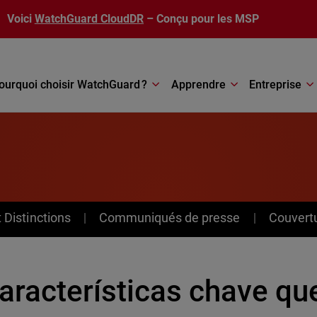
Voici
WatchGuard CloudDR
– Conçu pour les MSP
ourquoi choisir WatchGuard ?
Apprendre
Entreprise
Distinctions
Communiqués de presse
Couvert
características chave q