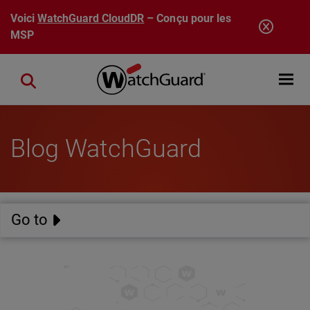
Aller au contenu principal
Voici
WatchGuard CloudDR
– Conçu pour les
MSP
Open mobi
Close search
Blog WatchGuard
Go to