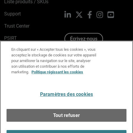
Liste produits / SKUs
Support
LinkedIn
X
Facebook
Instagram
YouTube
Trust Center
PSIRT
Écrivez-nous
En cliquant sur « Accepter tous les cookies », vous
Avis sur les cookies
acceptez le stockage de cookies sur votre appareil
pour améliorer la navigation sur le site, analyser
Politique de confidentialité
son utilisation et contribuer à nos efforts de
marketing.
Politique régissant les cookies
Charte Graphique
Préférences email
Paramètres des cookies
Français
Tout refuser
Copyright © 1996-2026 WatchGuard Technologies, Inc.
Tous droits réservés.
Terms of Use >