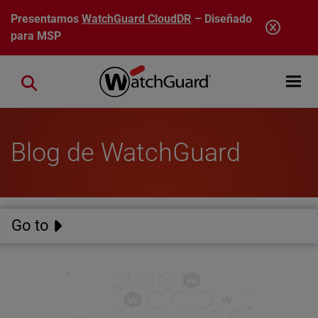
Pasar al contenido principal
Presentamos
WatchGuard CloudDR
– Diseñado
para MSP
Open mobi
Close search
Blog de WatchGuard
Go to