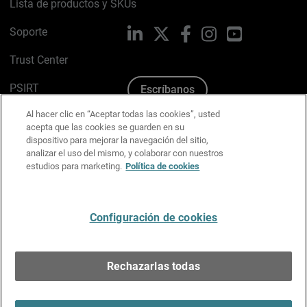
Lista de productos y SKUs
Soporte
LinkedIn
X
Facebook
Instagram
YouTube
Trust Center
PSIRT
Escríbanos
Al hacer clic en “Aceptar todas las cookies”, usted
Política de cookies
acepta que las cookies se guarden en su
dispositivo para mejorar la navegación del sitio,
Política de privacidad
analizar el uso del mismo, y colaborar con nuestros
estudios para marketing.
Política de cookies
Kit de medios y marca
Preferencias de correo
Configuración de cookies
Español
Rechazarlas todas
Copyright © 1996-2026 WatchGuard Technologies, Inc.
Todos los derechos reservados.
Terms of Use >