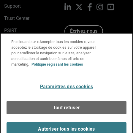
Support
LinkedIn
X
Facebook
Instagram
YouTube
Trust Center
PSIRT
Écrivez-nous
En cliquant sur « Accepter tous les cookies », vous
Avis sur les cookies
acceptez le stockage de cookies sur votre appareil
pour améliorer la navigation sur le site, analyser
Politique de confidentialité
son utilisation et contribuer à nos efforts de
marketing.
Politique régissant les cookies
Charte Graphique
Préférences email
Paramètres des cookies
Français
Tout refuser
Copyright © 1996-2026 WatchGuard Technologies, Inc.
Tous droits réservés.
Terms of Use >
Autoriser tous les cookies