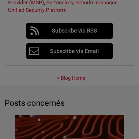
Provider (MSP)
,
Partenaires
,
Sécurité managée
,
Unified Security Platform
Subscribe via RSS
Subscribe via Email
Blog Home
Posts concernés