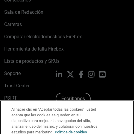
Sala de Redacción
Carreras
Comparar electrodomésticos Firebox
Herramienta de talla Firebox
Lista de productos y SKUs
Soporte
LinkedIn
X
Facebook
Instagram
YouTube
Trust Center
PSIRT
Escríbanos
Al hacer clic en “Aceptar todas las cookies”, usted
Política de cookies
acepta que las cookies se guarden en su
dispositivo para mejorar la navegación del sitio,
Política de privacidad
analizar el uso del mismo, y colaborar con nuestros
estudios para marketing.
Política de cookies