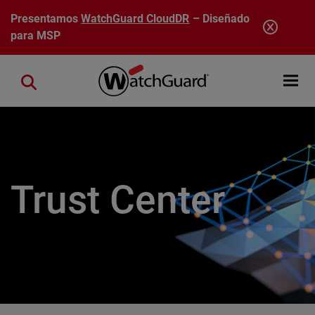
Pasar al contenido principal
Presentamos
WatchGuard CloudDR
– Diseñado
para MSP
Open mobi
Close search
Trust Center