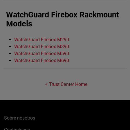
WatchGuard Firebox Rackmount
Models
WatchGuard Firebox M290
WatchGuard Firebox M390
WatchGuard Firebox M590
WatchGuard Firebox M690
Trust Center Home
Sobre nosotros
Contáctenos