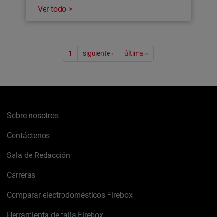
Ver todo >
Paginación
1
siguiente ›
última »
Sobre nosotros
Contáctenos
Sala de Redacción
Carreras
Comparar electrodomésticos Firebox
Herramienta de talla Firebox