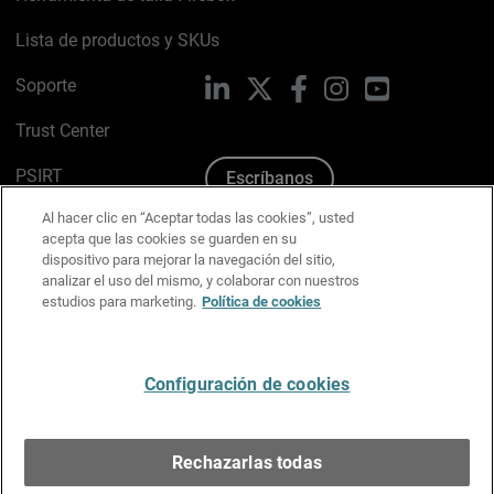
Lista de productos y SKUs
Soporte
LinkedIn
X
Facebook
Instagram
YouTube
Trust Center
PSIRT
Escríbanos
Al hacer clic en “Aceptar todas las cookies”, usted
Política de cookies
acepta que las cookies se guarden en su
dispositivo para mejorar la navegación del sitio,
Política de privacidad
analizar el uso del mismo, y colaborar con nuestros
estudios para marketing.
Política de cookies
Kit de medios y marca
Preferencias de correo
Configuración de cookies
Español
Rechazarlas todas