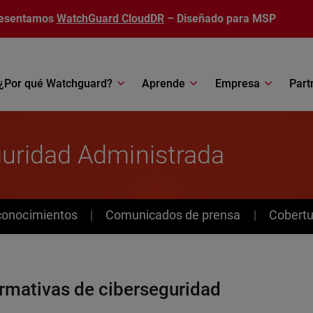
esentamos
WatchGuard CloudDR
– Diseñado para MSP
¿Por qué Watchguard?
Aprende
Empresa
Part
uridad Administrada
conocimientos
Comunicados de prensa
Cobertu
ormativas de ciberseguridad