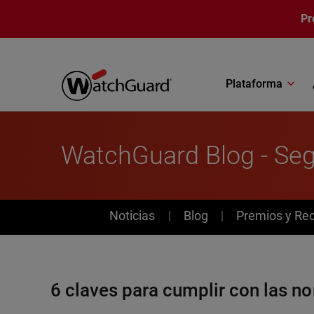
Pasar al contenido principal
Pr
Plataforma
WatchGuard Blog - Seg
News
Noticias
Blog
Premios y Re
6 claves para cumplir con las n