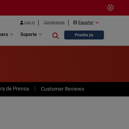
Log In
Contáctenos
Español
ners
Soporte
Close search
Prueba ya
ra de Prensa
Customer Reviews