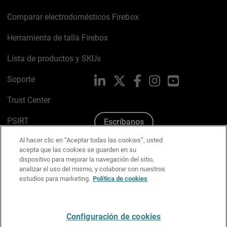
Comparar electrodomésticos Firebox
Herramienta de talla Firebox
Lista de productos y SKUs
Soporte
LinkedIn
X
Facebook
Instagram
YouTube
Trust Center
PSIRT
Escríbanos
Al hacer clic en “Aceptar todas las cookies”, usted
Política de cookies
acepta que las cookies se guarden en su
dispositivo para mejorar la navegación del sitio,
Política de privacidad
analizar el uso del mismo, y colaborar con nuestros
estudios para marketing.
Política de cookies
Kit de medios y marca
Preferencias de correo
Configuración de cookies