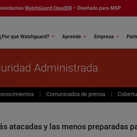
esentamos
WatchGuard CloudDR
– Diseñado para MSP
¿Por qué Watchguard?
Aprende
Empresa
Part
uridad Administrada
conocimientos
Comunicados de prensa
Cobertu
ás atacadas y las menos preparadas pa