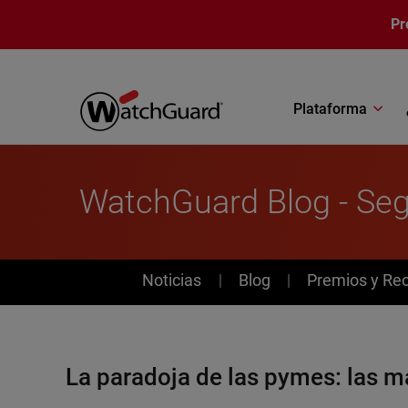
Pasar al contenido principal
Pr
Plataforma
WatchGuard Blog - Seg
News
Noticias
Blog
Premios y Re
La paradoja de las pymes: las m