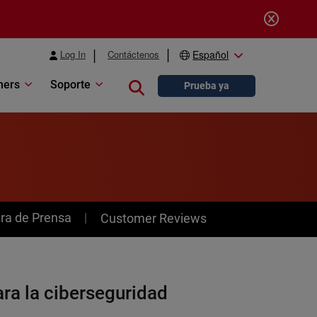
Log In
Contáctenos
Español
ners
Soporte
Close search
Prueba ya
ra de Prensa
Customer Reviews
ra la ciberseguridad