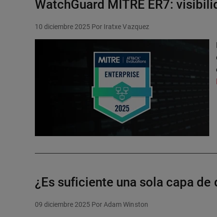
WatchGuard MITRE ER7: visibilida
10 diciembre 2025
Por Iratxe Vazquez
¿Es suficiente una sola capa de 
09 diciembre 2025
Por Adam Winston