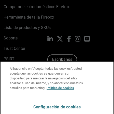
Comparar electrodomésticos Firebox
Herramienta de talla Firebox
Lista de productos y SKUs
Soporte
LinkedIn
X
Facebook
Instagram
YouTube
Trust Center
PSIRT
Escríbanos
Al hacer clic en “Aceptar todas las cookies”, usted
Política de cookies
acepta que las cookies se guarden en su
dispositivo para mejorar la navegación del sitio,
Política de privacidad
analizar el uso del mismo, y colaborar con nuestros
estudios para marketing.
Política de cookies
Kit de medios y marca
Preferencias de correo
Configuración de cookies