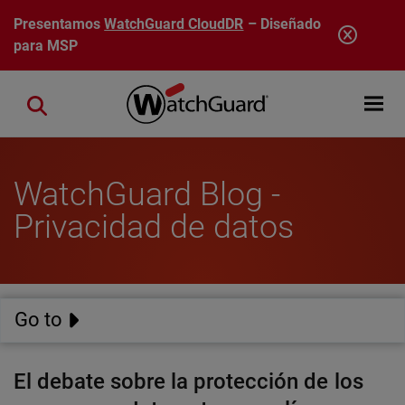
Pasar al contenido principal
Presentamos
WatchGuard CloudDR
– Diseñado
para MSP
Open mobi
Close search
WatchGuard Blog -
Privacidad de datos
Go to
El debate sobre la protección de los