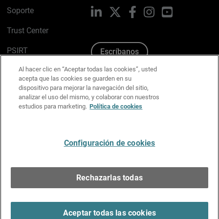
Soporte
LinkedIn
X
Facebook
Instagram
YouTube
Trust Center
PSIRT
Escríbanos
Al hacer clic en “Aceptar todas las cookies”, usted
Política de cookies
acepta que las cookies se guarden en su
dispositivo para mejorar la navegación del sitio,
Política de privacidad
analizar el uso del mismo, y colaborar con nuestros
estudios para marketing.
Política de cookies
Kit de medios y marca
Preferencias de correo
Configuración de cookies
Español
Rechazarlas todas
Copyright © 1996-2026 WatchGuard Technologies, Inc.
Todos los derechos reservados.
Terms of Use >
Aceptar todas las cookies