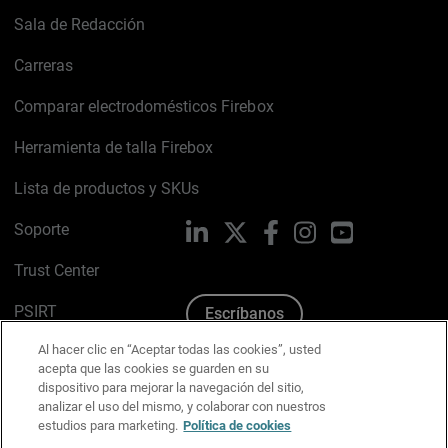
Sala de Redacción
Carreras
Comparar electrodomésticos Firebox
Herramienta de talla Firebox
Lista de productos y SKUs
Soporte
LinkedIn
X
Facebook
Instagram
YouTube
Trust Center
PSIRT
Escríbanos
Al hacer clic en “Aceptar todas las cookies”, usted
Política de cookies
acepta que las cookies se guarden en su
dispositivo para mejorar la navegación del sitio,
Política de privacidad
analizar el uso del mismo, y colaborar con nuestros
estudios para marketing.
Política de cookies
Kit de medios y marca