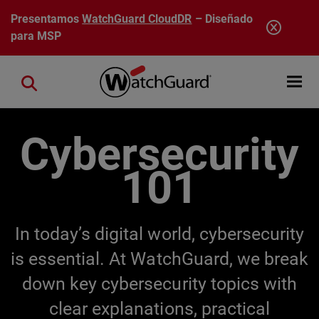
Pasar al contenido principal
Presentamos
WatchGuard CloudDR
– Diseñado
para MSP
Open mobi
Close search
Cybersecurity
101
In today’s digital world, cybersecurity
is essential. At WatchGuard, we break
down key cybersecurity topics with
clear explanations, practical