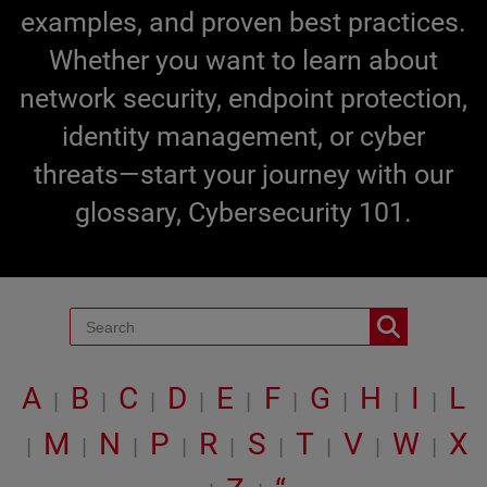
examples, and proven best practices.
Whether you want to learn about
network security, endpoint protection,
identity management, or cyber
threats—start your journey with our
glossary, Cybersecurity 101.
A
B
C
D
E
F
G
H
I
L
|
|
|
|
|
|
|
|
|
M
N
P
R
S
T
V
W
X
|
|
|
|
|
|
|
|
|