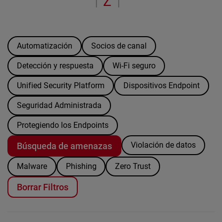
Z
“
|
|
Automatización
Socios de canal
Detección y respuesta
Wi-Fi seguro
Unified Security Platform
Dispositivos Endpoint
Seguridad Administrada
Protegiendo los Endpoints
Violación de datos
Búsqueda de amenazas
Malware
Phishing
Zero Trust
Borrar Filtros