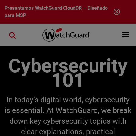
Pasar al contenido principal
Presentamos
WatchGuard CloudDR
– Diseñado
para MSP
Open mobi
Close search
Cybersecurity
101
In today’s digital world, cybersecurity
is essential. At WatchGuard, we break
down key cybersecurity topics with
clear explanations, practical