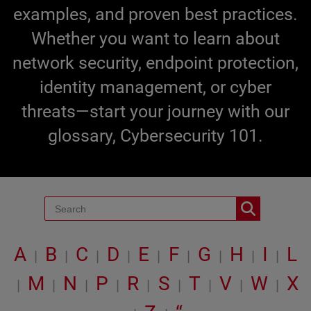
examples, and proven best practices.
Whether you want to learn about
network security, endpoint protection,
identity management, or cyber
threats—start your journey with our
glossary, Cybersecurity 101.
A
B
C
D
E
F
G
H
I
L
|
|
|
|
|
|
|
|
|
M
N
P
R
S
T
V
W
X
|
|
|
|
|
|
|
|
|