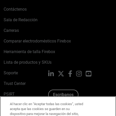
Contáctenos
Sala de Redacción
Carreras
Comparar electrodomésticos Firebox
Herramienta de talla Firebox
Lista de productos y SKUs
Soporte
LinkedIn
X
Facebook
Instagram
YouTube
Trust Center
PSIRT
Escríbanos
Al hacer clic en “Aceptar todas las cookies”, usted
Política de cookies
acepta que las cookies se guarden en su
dispositivo para mejorar la navegación del sitio,
Política de privacidad