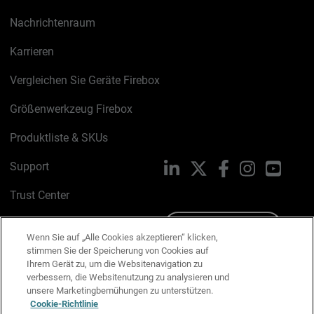
Nachrichtenraum
Karrieren
Vergleichen Sie Geräte Firebox
Größenwerkzeug Firebox
Produktliste & SKUs
Support
LinkedIn
X
Facebook
Instagram
YouTu
Trust Center
PSIRT
Schreiben Sie uns
Wenn Sie auf „Alle Cookies akzeptieren“ klicken,
stimmen Sie der Speicherung von Cookies auf
Cookie-Richtlinie
Ihrem Gerät zu, um die Websitenavigation zu
verbessern, die Websitenutzung zu analysieren und
Datenschutzrichtlinie
unsere Marketingbemühungen zu unterstützen.
Cookie-Richtlinie
Media & Brand Kit