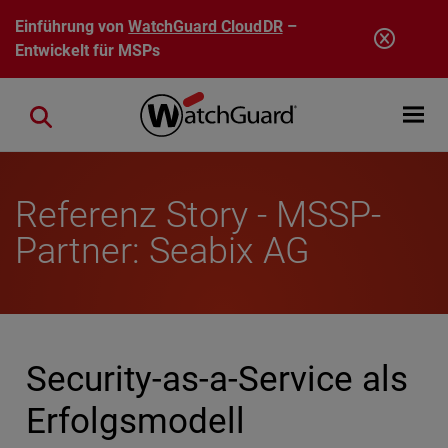
Direkt zum Inhalt
Einführung von
WatchGuard CloudDR
–
Entwickelt für MSPs
Open mobi
Close search
Referenz Story - MSSP-
Partner: Seabix AG
Security-as-a-Service als
Erfolgsmodell