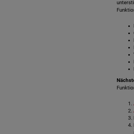
unterst
Funkti
Nächste
Funktio