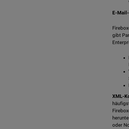
E-Mail-
Firebox
gibt Pa
Enterpr
XML-Kon
häufigs
Firebox
herunte
oder No