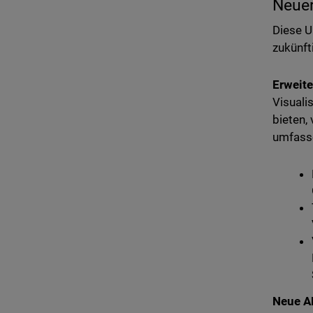
Neuer
Diese U
zukünft
Erweit
Visuali
bieten,
umfasse
Neue AP