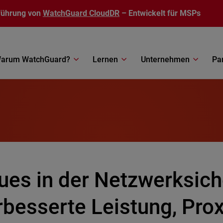
führung von
WatchGuard CloudDR
– Entwickelt für MSPs
arum WatchGuard?
Lernen
Unternehmen
Pa
ues in der Netzwerksich
rbesserte Leistung, Pro