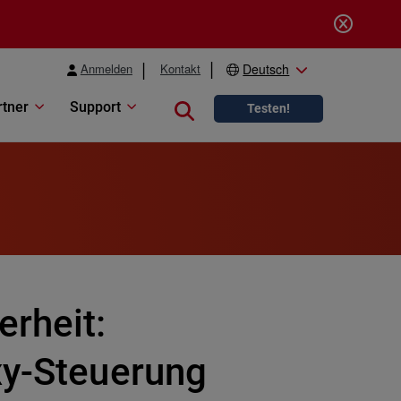
Anmelden
Kontakt
Deutsch
rtner
Support
Close search
Testen!
erheit:
xy-Steuerung