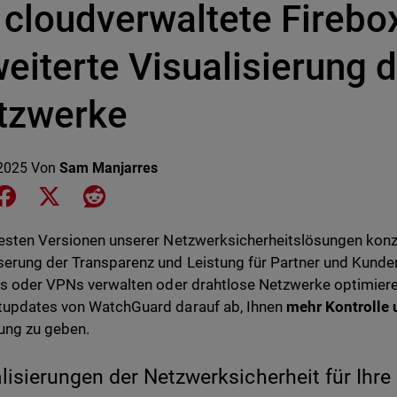
r cloudverwaltete Fireb
eiterte Visualisierung 
tzwerke
2025
Von
Sam Manjarres
e on LinkedIn
Share on Facebook
Share on X
Share on Reddit
esten Versionen unserer Netzwerksicherheitslösungen konze
erung der Transparenz und Leistung für Partner und Kunden
ls oder VPNs verwalten oder drahtlose Netzwerke optimieren
updates von WatchGuard darauf ab, Ihnen
mehr Kontrolle 
ng zu geben.
lisierungen der Netzwerksicherheit für Ihre