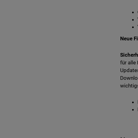
Neue F
Sicherh
für all
Updates
Downloa
wichtig