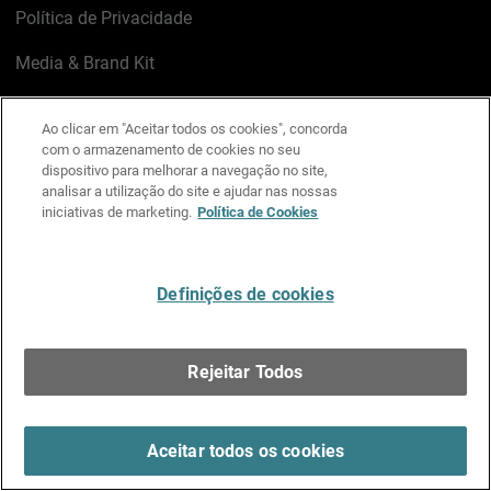
Política de Privacidade
Media & Brand Kit
Gerenciar preferências de e-mail
Ao clicar em "Aceitar todos os cookies", concorda
com o armazenamento de cookies no seu
LinkedIn
X
Facebook
Instagram
YouTube
dispositivo para melhorar a navegação no site,
analisar a utilização do site e ajudar nas nossas
iniciativas de marketing.
Política de Cookies
Escreva-nos
Definições de cookies
Português
Rejeitar Todos
Copyright © 1996-2026 WatchGuard Technologies, Inc.
Todos os Direitos Reservados.
Terms of Use >
Aceitar todos os cookies