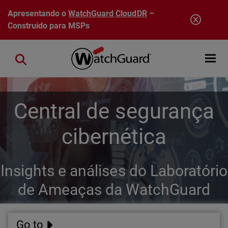
Pular para o conteúdo principal
Apresentando o
WatchGuard CloudDR
–
Construído para MSPs
Open mobi
Close search
Central de segurança
cibernética
Insights e análises do Laboratório
de Ameaças da WatchGuard
Go to