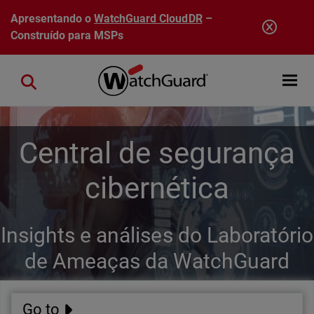
Pular para o conteúdo principal
Apresentando o
WatchGuard CloudDR
–
Construído para MSPs
Open mobi
Close search
Central de segurança
cibernética
Insights e análises do Laboratório
de Ameaças da WatchGuard
Go to