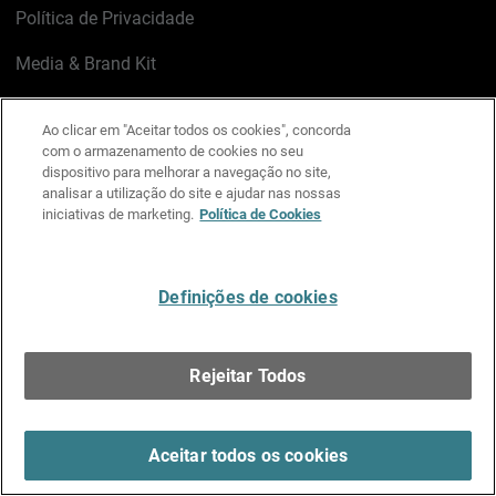
Política de Privacidade
Media & Brand Kit
Gerenciar preferências de e-mail
Ao clicar em "Aceitar todos os cookies", concorda
com o armazenamento de cookies no seu
LinkedIn
X
Facebook
Instagram
YouTube
dispositivo para melhorar a navegação no site,
analisar a utilização do site e ajudar nas nossas
iniciativas de marketing.
Política de Cookies
Escreva-nos
Definições de cookies
Português
Rejeitar Todos
Copyright © 1996-2026 WatchGuard Technologies, Inc.
Todos os Direitos Reservados.
Terms of Use >
Aceitar todos os cookies